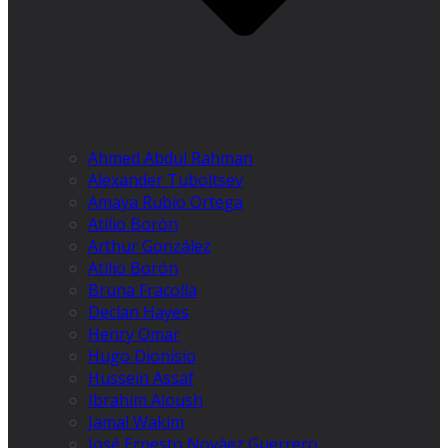
Ahmed Abdul Rahman
Alexander Tuboltsev
Amaya Rubio Ortega
Atilio Borón
Arthur González
Atilio Borón
Bruna Fracolla
Declan Hayes
Henry Omar
Hugo Dionísio
Hussein Assaf
Ibrahim Aloush
Jamal Wakim
José Ernesto Nováez Guerrero