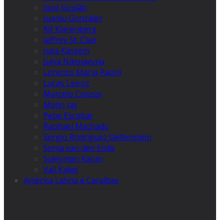
José Goulão
Juanlu González
Kit Klarenberg
Jeffrey St. Clair
Julia Kassem
Julya Nikolaevna
Lorenzo Maria Pacini
Lucas Leiroz
Marcelo Colussi
Matin Jay
Pepe Escobar
Raphael Machado
Sergio Rodríguez Gelfenstein
Sonja van den Ende
Suleyman Karan
Vali Kaleji
América Latina e Caraíbas