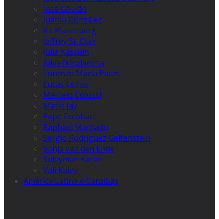
José Goulão
Juanlu González
Kit Klarenberg
Jeffrey St. Clair
Julia Kassem
Julya Nikolaevna
Lorenzo Maria Pacini
Lucas Leiroz
Marcelo Colussi
Matin Jay
Pepe Escobar
Raphael Machado
Sergio Rodríguez Gelfenstein
Sonja van den Ende
Suleyman Karan
Vali Kaleji
América Latina e Caraíbas