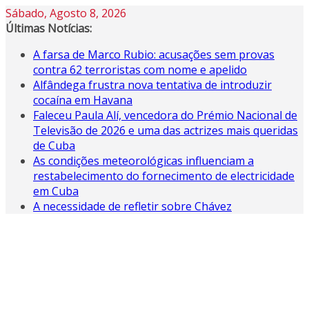
Skip
Sábado, Agosto 8, 2026
to
Últimas Notícias:
content
A farsa de Marco Rubio: acusações sem provas
contra 62 terroristas com nome e apelido
Alfândega frustra nova tentativa de introduzir
cocaína em Havana
Faleceu Paula Alí, vencedora do Prémio Nacional de
Televisão de 2026 e uma das actrizes mais queridas
de Cuba
As condições meteorológicas influenciam a
restabelecimento do fornecimento de electricidade
em Cuba
A necessidade de refletir sobre Chávez