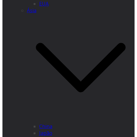
EUA
Ásia
China
Japão