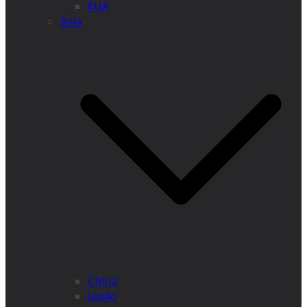
EUA
Ásia
China
Japão