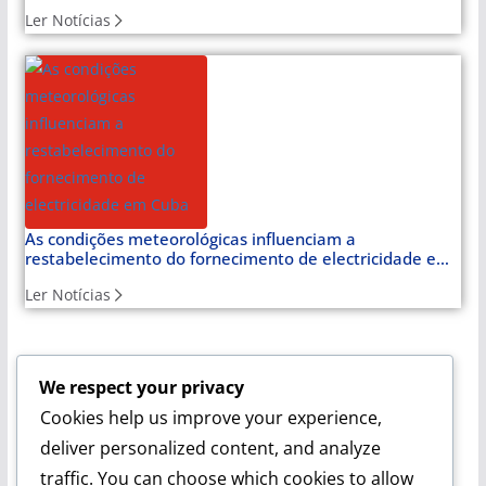
Cuba
Ler Notícias
As condições meteorológicas influenciam a
restabelecimento do fornecimento de electricidade em
Cuba
Ler Notícias
We respect your privacy
Cuba Soberana:
Um espaço para quem reconhece Cuba
Cookies help us improve your experience,
como farol de dignidade. Com cobertura especial sobre a
Venezuela e a luta latino-americana, oferece notícias e
deliver personalized content, and analyze
artigos de opinião que analisam o mundo a partir da
traffic. You can choose which cookies to allow