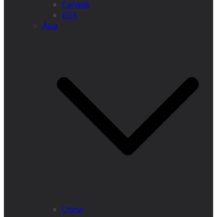
Canadá
EUA
Ásia
China