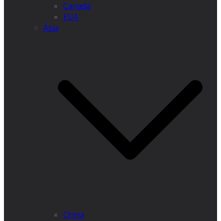
Canadá
EUA
Ásia
China