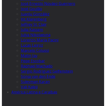
José Ernesto Nováez Guerrero
José Goulão
Juanlu González
Kit Klarenberg
Jeffrey St. Clair
Julia Kassem
Julya Nikolaevna
Lorenzo Maria Pacini
Lucas Leiroz
Marcelo Colussi
Matin Jay
Pepe Escobar
Raphael Machado
Sergio Rodríguez Gelfenstein
Sonja van den Ende
Suleyman Karan
Vali Kaleji
América Latina e Caraíbas