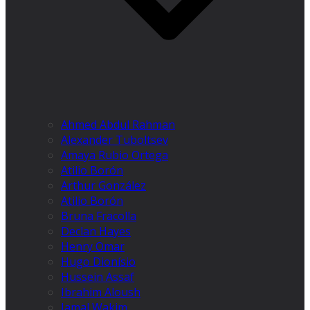
Ahmed Abdul Rahman
Alexander Tuboltsev
Amaya Rubio Ortega
Atilio Borón
Arthur González
Atilio Borón
Bruna Fracolla
Declan Hayes
Henry Omar
Hugo Dionísio
Hussein Assaf
Ibrahim Aloush
Jamal Wakim