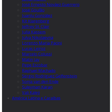
José Ernesto Nováez Guerrero
José Goulão
Juanlu González
Kit Klarenberg
Jeffrey St. Clair
Julia Kassem
Julya Nikolaevna
Lorenzo Maria Pacini
Lucas Leiroz
Marcelo Colussi
Matin Jay
Pepe Escobar
Raphael Machado
Sergio Rodríguez Gelfenstein
Sonja van den Ende
Suleyman Karan
Vali Kaleji
América Latina e Caraíbas