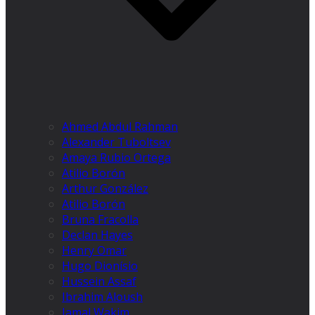
Ahmed Abdul Rahman
Alexander Tuboltsev
Amaya Rubio Ortega
Atilio Borón
Arthur González
Atilio Borón
Bruna Fracolla
Declan Hayes
Henry Omar
Hugo Dionísio
Hussein Assaf
Ibrahim Aloush
Jamal Wakim