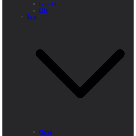
Canadá
EUA
Ásia
China