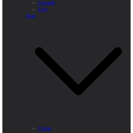
Canadá
EUA
Ásia
China