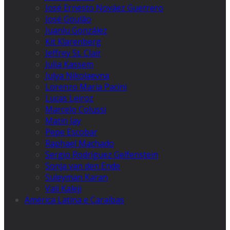
José Ernesto Nováez Guerrero
José Goulão
Juanlu González
Kit Klarenberg
Jeffrey St. Clair
Julia Kassem
Julya Nikolaevna
Lorenzo Maria Pacini
Lucas Leiroz
Marcelo Colussi
Matin Jay
Pepe Escobar
Raphael Machado
Sergio Rodríguez Gelfenstein
Sonja van den Ende
Suleyman Karan
Vali Kaleji
América Latina e Caraíbas