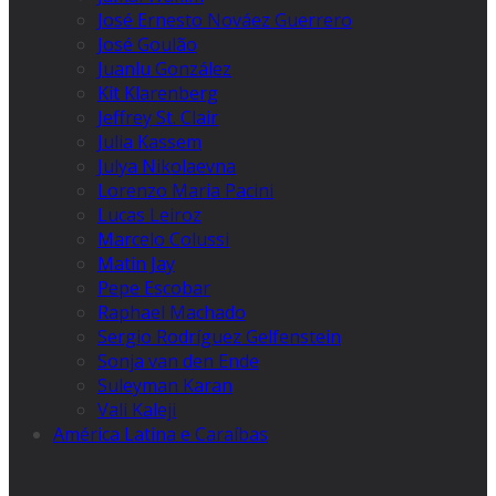
José Ernesto Nováez Guerrero
José Goulão
Juanlu González
Kit Klarenberg
Jeffrey St. Clair
Julia Kassem
Julya Nikolaevna
Lorenzo Maria Pacini
Lucas Leiroz
Marcelo Colussi
Matin Jay
Pepe Escobar
Raphael Machado
Sergio Rodríguez Gelfenstein
Sonja van den Ende
Suleyman Karan
Vali Kaleji
América Latina e Caraíbas