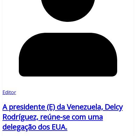
Editor
A presidente (E) da Venezuela, Delcy
Rodríguez, reúne-se com uma
delegação dos EUA.