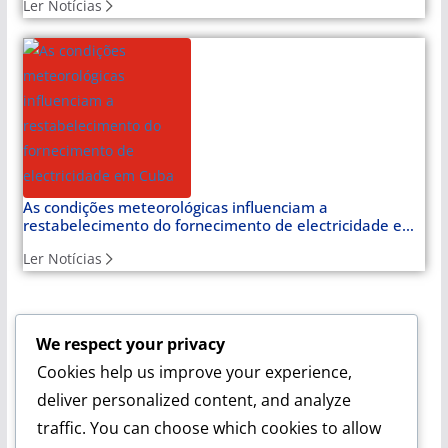
Ler Notícias
As condições meteorológicas influenciam a
restabelecimento do fornecimento de electricidade em
Cuba
Ler Notícias
We respect your privacy
Cuba Soberana:
Um espaço para quem reconhece Cuba
Cookies help us improve your experience,
como farol de dignidade. Com cobertura especial sobre a
Venezuela e a luta latino-americana, oferece notícias e
deliver personalized content, and analyze
artigos de opinião que analisam o mundo a partir da
traffic. You can choose which cookies to allow
perspectiva da soberania.