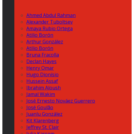
Ahmed Abdul Rahman
Alexander Tuboltsev
Amaya Rubio Ortega
Atilio Borón
Arthur González
Atilio Borón
Bruna Fracolla
Declan Hayes
Henry Omar
Hugo Dionísio
Hussein Assaf
Ibrahim Aloush
Jamal Wakim
José Ernesto Nováez Guerrero
José Goulão
Juanlu González
Kit Klarenberg
Jeffrey St. Clair
Julia Kassem