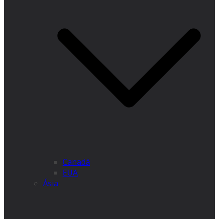
Canadá
EUA
Ásia