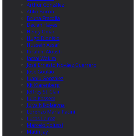
Arthur González
Atilio Borón
Bruna Fracolla
Declan Hayes
Henry Omar
Hugo Dionísio
Hussein Assaf
Ibrahim Aloush
Jamal Wakim
José Ernesto Nováez Guerrero
José Goulão
Juanlu González
Kit Klarenberg
Jeffrey St. Clair
Julia Kassem
Julya Nikolaevna
Lorenzo Maria Pacini
Lucas Leiroz
Marcelo Colussi
Matin Jay