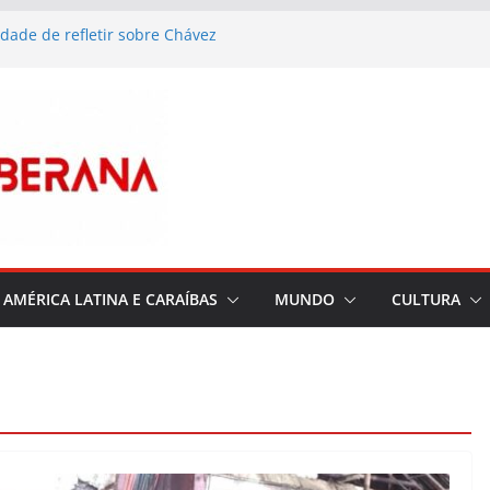
dade de refletir sobre Chávez
de Marco Rubio: acusações sem provas contra 62
as com nome e apelido
 frustra nova tentativa de introduzir cocaína em
aula Alí, vencedora do Prémio Nacional de
 de 2026 e uma das actrizes mais queridas de
ções meteorológicas influenciam a
ecimento do fornecimento de electricidade em
AMÉRICA LATINA E CARAÍBAS
MUNDO
CULTURA