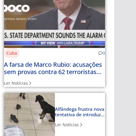
Cuba
0
A farsa de Marco Rubio: acusações
sem provas contra 62 terroristas
com nome e apelido
Ler Notícias
Alfândega frustra nova
tentativa de introduzir
cocaína em Havana
Ler Notícias