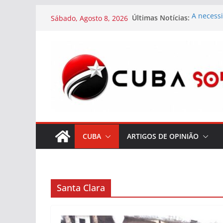
Skip
Últimas Notícias:
A necessi
Sábado, Agosto 8, 2026
to
A farsa 
terrorist
content
Alfândega
Havana
Faleceu P
Televisão
Cuba
As condi
restabel
Cuba
CUBA
ARTIGOS DE OPINIÃO
Santa Clara