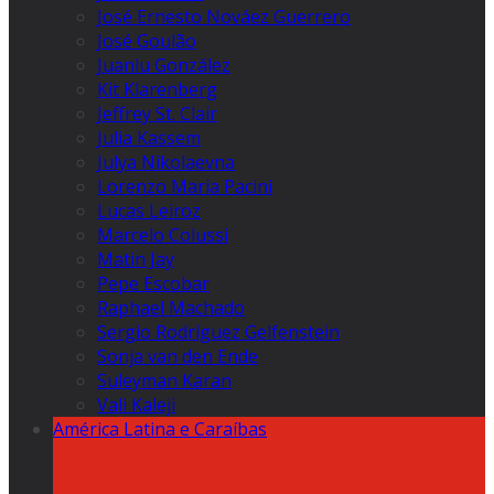
José Ernesto Nováez Guerrero
José Goulão
Juanlu González
Kit Klarenberg
Jeffrey St. Clair
Julia Kassem
Julya Nikolaevna
Lorenzo Maria Pacini
Lucas Leiroz
Marcelo Colussi
Matin Jay
Pepe Escobar
Raphael Machado
Sergio Rodríguez Gelfenstein
Sonja van den Ende
Suleyman Karan
Vali Kaleji
América Latina e Caraíbas