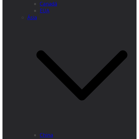
Canadá
EUA
Ásia
China