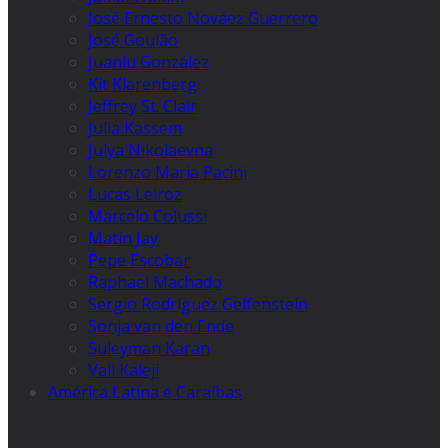
José Ernesto Nováez Guerrero
José Goulão
Juanlu González
Kit Klarenberg
Jeffrey St. Clair
Julia Kassem
Julya Nikolaevna
Lorenzo Maria Pacini
Lucas Leiroz
Marcelo Colussi
Matin Jay
Pepe Escobar
Raphael Machado
Sergio Rodríguez Gelfenstein
Sonja van den Ende
Suleyman Karan
Vali Kaleji
América Latina e Caraíbas