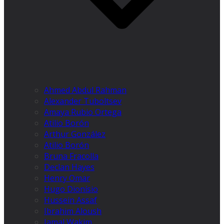
Ahmed Abdul Rahman
Alexander Tuboltsev
Amaya Rubio Ortega
Atilio Borón
Arthur González
Atilio Borón
Bruna Fracolla
Declan Hayes
Henry Omar
Hugo Dionísio
Hussein Assaf
Ibrahim Aloush
Jamal Wakim