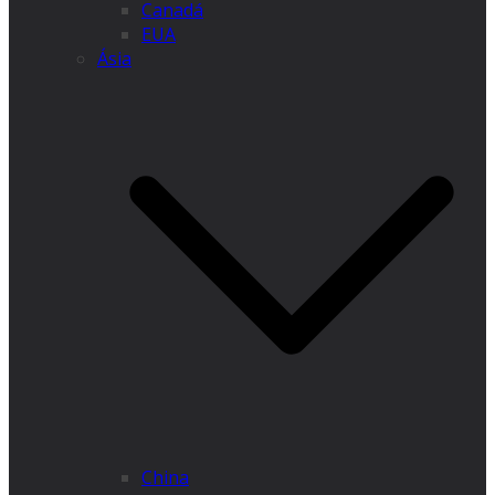
Canadá
EUA
Ásia
China