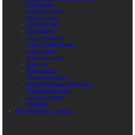
José Goulão
Juanlu González
Kit Klarenberg
Jeffrey St. Clair
Julia Kassem
Julya Nikolaevna
Lorenzo Maria Pacini
Lucas Leiroz
Marcelo Colussi
Matin Jay
Pepe Escobar
Raphael Machado
Sergio Rodríguez Gelfenstein
Sonja van den Ende
Suleyman Karan
Vali Kaleji
América Latina e Caraíbas