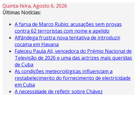
Skip
Quinta-feira, Agosto 6, 2026
to
Últimas Notícias:
content
A farsa de Marco Rubio: acusações sem provas
contra 62 terroristas com nome e apelido
Alfândega frustra nova tentativa de introduzir
cocaína em Havana
Faleceu Paula Alí, vencedora do Prémio Nacional de
Televisão de 2026 e uma das actrizes mais queridas
de Cuba
As condições meteorológicas influenciam a
restabelecimento do fornecimento de electricidade
em Cuba
A necessidade de refletir sobre Chávez