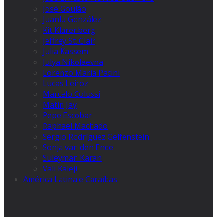
José Goulão
Juanlu González
Kit Klarenberg
Jeffrey St. Clair
Julia Kassem
Julya Nikolaevna
Lorenzo Maria Pacini
Lucas Leiroz
Marcelo Colussi
Matin Jay
Pepe Escobar
Raphael Machado
Sergio Rodríguez Gelfenstein
Sonja van den Ende
Suleyman Karan
Vali Kaleji
América Latina e Caraíbas