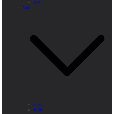
EUA
Ásia
China
Japão