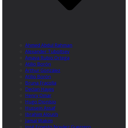
Ahmed Abdul Rahman
Alexander Tuboltsev
Amaya Rubio Ortega
Atilio Borón
Arthur González
Atilio Borón
Bruna Fracolla
Declan Hayes
Henry Omar
Hugo Dionísio
Hussein Assaf
Ibrahim Aloush
Jamal Wakim
José Ernesto Nováez Guerrero