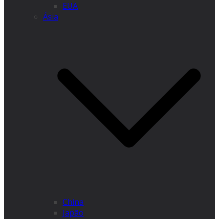
EUA
Ásia
China
Japão