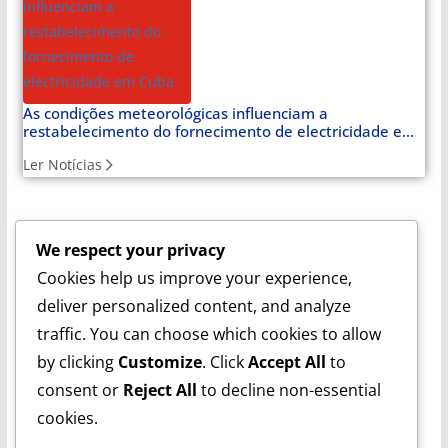
As condições meteorológicas influenciam a
restabelecimento do fornecimento de electricidade em
Cuba
Ler Notícias
We respect your privacy
Cuba Soberana:
Um espaço para quem reconhece Cuba
Cookies help us improve your experience,
como farol de dignidade. Com cobertura especial sobre a
Venezuela e a luta latino-americana, oferece notícias e
deliver personalized content, and analyze
artigos de opinião que analisam o mundo a partir da
traffic. You can choose which cookies to allow
perspectiva da soberania.
by clicking
Customize
. Click
Accept All
to
consent or
Reject All
to decline non-essential
cookies.