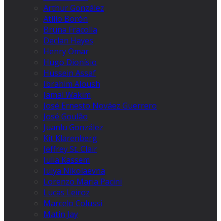
Arthur González
Atilio Borón
Bruna Fracolla
Declan Hayes
Henry Omar
Hugo Dionísio
Hussein Assaf
Ibrahim Aloush
Jamal Wakim
José Ernesto Nováez Guerrero
José Goulão
Juanlu González
Kit Klarenberg
Jeffrey St. Clair
Julia Kassem
Julya Nikolaevna
Lorenzo Maria Pacini
Lucas Leiroz
Marcelo Colussi
Matin Jay