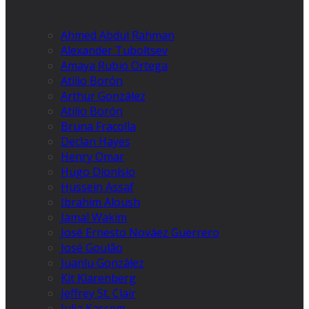
Ahmed Abdul Rahman
Alexander Tuboltsev
Amaya Rubio Ortega
Atilio Borón
Arthur González
Atilio Borón
Bruna Fracolla
Declan Hayes
Henry Omar
Hugo Dionísio
Hussein Assaf
Ibrahim Aloush
Jamal Wakim
José Ernesto Nováez Guerrero
José Goulão
Juanlu González
Kit Klarenberg
Jeffrey St. Clair
Julia Kassem