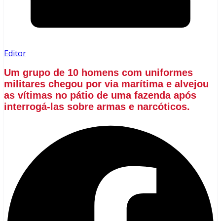
Editor
Um grupo de 10 homens com uniformes
militares chegou por via marítima e alvejou
as vítimas no pátio de uma fazenda após
interrogá-las sobre armas e narcóticos.