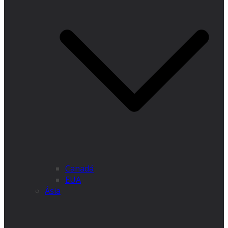
Canadá
EUA
Ásia