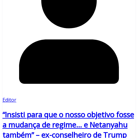
Editor
“Insisti para que o nosso objetivo fosse
a mudança de regime… e Netanyahu
também” – ex-conselheiro de Trump