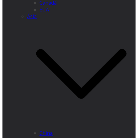
Canadá
EUA
Ásia
China