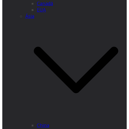
Canadá
EUA
Ásia
China