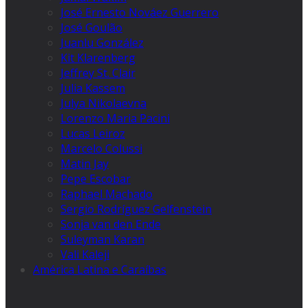
José Ernesto Nováez Guerrero
José Goulão
Juanlu González
Kit Klarenberg
Jeffrey St. Clair
Julia Kassem
Julya Nikolaevna
Lorenzo Maria Pacini
Lucas Leiroz
Marcelo Colussi
Matin Jay
Pepe Escobar
Raphael Machado
Sergio Rodríguez Gelfenstein
Sonja van den Ende
Suleyman Karan
Vali Kaleji
América Latina e Caraíbas