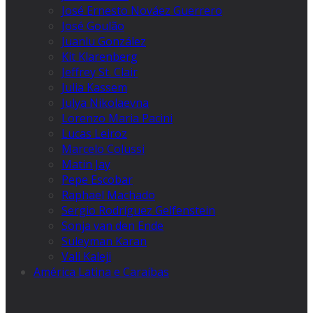
José Ernesto Nováez Guerrero
José Goulão
Juanlu González
Kit Klarenberg
Jeffrey St. Clair
Julia Kassem
Julya Nikolaevna
Lorenzo Maria Pacini
Lucas Leiroz
Marcelo Colussi
Matin Jay
Pepe Escobar
Raphael Machado
Sergio Rodríguez Gelfenstein
Sonja van den Ende
Suleyman Karan
Vali Kaleji
América Latina e Caraíbas