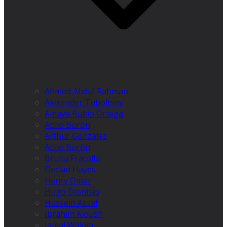
Ahmed Abdul Rahman
Alexander Tuboltsev
Amaya Rubio Ortega
Atilio Borón
Arthur González
Atilio Borón
Bruna Fracolla
Declan Hayes
Henry Omar
Hugo Dionísio
Hussein Assaf
Ibrahim Aloush
Jamal Wakim