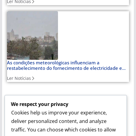
Ler Notícias
As condições meteorológicas influenciam a
restabelecimento do fornecimento de electricidade em
Cuba
Ler Notícias
We respect your privacy
Cuba Soberana:
Um espaço para quem reconhece Cuba
Cookies help us improve your experience,
como farol de dignidade. Com cobertura especial sobre a
Venezuela e a luta latino-americana, oferece notícias e
deliver personalized content, and analyze
artigos de opinião que analisam o mundo a partir da
traffic. You can choose which cookies to allow
perspectiva da soberania.