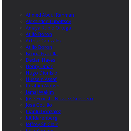
Ahmed Abdul Rahman
Alexander Tuboltsev
Amaya Rubio Ortega
Atilio Borón
Arthur González
Atilio Borón
Bruna Fracolla
Declan Hayes
Henry Omar
Hugo Dionísio
Hussein Assaf
Ibrahim Aloush
Jamal Wakim
José Ernesto Nováez Guerrero
José Goulão
Juanlu González
Kit Klarenberg
Jeffrey St. Clair
Julia Kassem