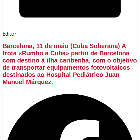
Editor
Barcelona, 11 de maio (Cuba Soberana) A
frota «Rumbo a Cuba» partiu de Barcelona
com destino à ilha caribenha, com o objetivo
de transportar equipamentos fotovoltaicos
destinados ao Hospital Pediátrico Juan
Manuel Márquez.