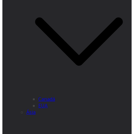
Canadá
EUA
Ásia