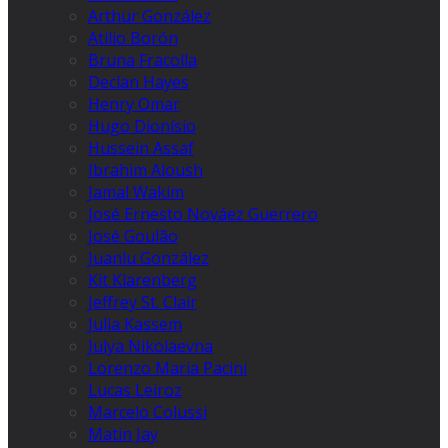
Arthur González
Atilio Borón
Bruna Fracolla
Declan Hayes
Henry Omar
Hugo Dionísio
Hussein Assaf
Ibrahim Aloush
Jamal Wakim
José Ernesto Nováez Guerrero
José Goulão
Juanlu González
Kit Klarenberg
Jeffrey St. Clair
Julia Kassem
Julya Nikolaevna
Lorenzo Maria Pacini
Lucas Leiroz
Marcelo Colussi
Matin Jay