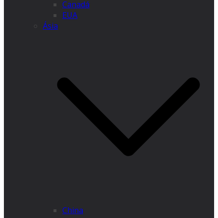
Canadá
EUA
Ásia
China