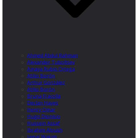
Ahmed Abdul Rahman
Alexander Tuboltsev
Amaya Rubio Ortega
Atilio Borón
Arthur González
Atilio Borón
Bruna Fracolla
Declan Hayes
Henry Omar
Hugo Dionísio
Hussein Assaf
Ibrahim Aloush
Jamal Wakim