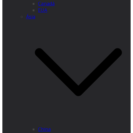
Canadá
EUA
Ásia
China