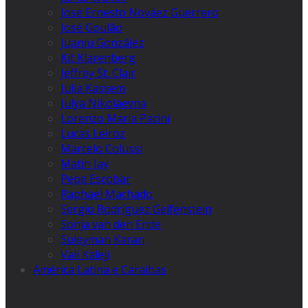
José Ernesto Nováez Guerrero
José Goulão
Juanlu González
Kit Klarenberg
Jeffrey St. Clair
Julia Kassem
Julya Nikolaevna
Lorenzo Maria Pacini
Lucas Leiroz
Marcelo Colussi
Matin Jay
Pepe Escobar
Raphael Machado
Sergio Rodríguez Gelfenstein
Sonja van den Ende
Suleyman Karan
Vali Kaleji
América Latina e Caraíbas