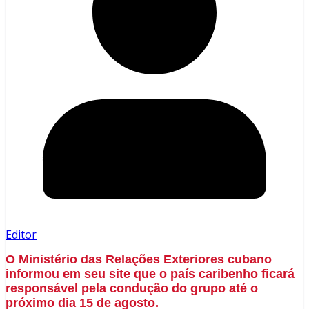
Editor
O Ministério das Relações Exteriores cubano
informou em seu site que o país caribenho ficará
responsável pela condução do grupo até o
próximo dia 15 de agosto.