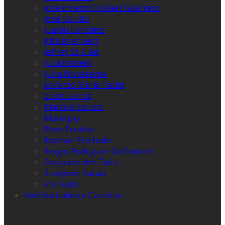
José Ernesto Nováez Guerrero
José Goulão
Juanlu González
Kit Klarenberg
Jeffrey St. Clair
Julia Kassem
Julya Nikolaevna
Lorenzo Maria Pacini
Lucas Leiroz
Marcelo Colussi
Matin Jay
Pepe Escobar
Raphael Machado
Sergio Rodríguez Gelfenstein
Sonja van den Ende
Suleyman Karan
Vali Kaleji
América Latina e Caraíbas