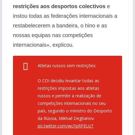
restrições aos desportos colectivos
e
instou todas as federações internacionais a
restabelecerem a bandeira, o hino e as
nossas equipas nas competições
internacionais», explicou.
Atletas russos sem restrições
O COI decidiu levantar todas as
restrições impostas aos atletas
russos e permitir a realização de
competições internacionais no seu
país, segundo o ministro do Desporto
da Rússia, Mikhail Degtiariov.
pic.twitter.com/wcFpRPEUzT