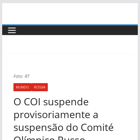
Skip
to
content
Foto: RT
MUNDO
RÚSSIA
O COI suspende
provisoriamente a
suspensão do Comité
Olímpico Russo