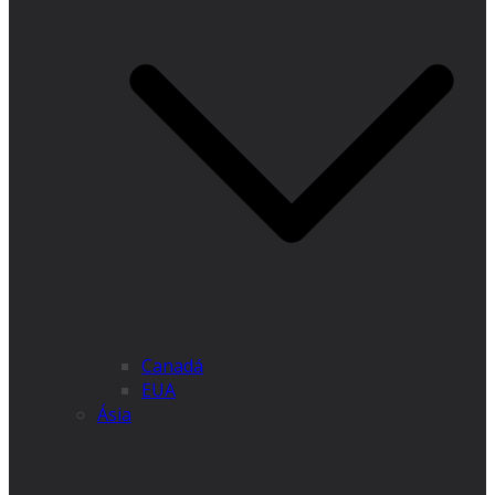
Canadá
EUA
Ásia