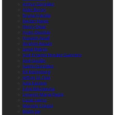
Arthur González
Atilio Borón
Bruna Fracolla
Declan Hayes
Henry Omar
Hugo Dionísio
Hussein Assaf
Ibrahim Aloush
Jamal Wakim
José Ernesto Nováez Guerrero
José Goulão
Juanlu González
Kit Klarenberg
Jeffrey St. Clair
Julia Kassem
Julya Nikolaevna
Lorenzo Maria Pacini
Lucas Leiroz
Marcelo Colussi
Matin Jay