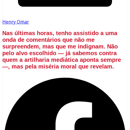
Henry Omar
Nas últimas horas, tenho assistido a uma
onda de comentários que não me
surpreendem, mas que me indignam. Não
pelo alvo escolhido — já sabemos contra
quem a artilharia mediática aponta sempre
—, mas pela miséria moral que revelam.