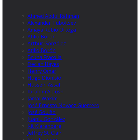
Ahmed Abdul Rahman
Alexander Tuboltsev
Amaya Rubio Ortega
Atilio Borón
Arthur González
Atilio Borón
Bruna Fracolla
Declan Hayes
Henry Omar
Hugo Dionísio
Hussein Assaf
Ibrahim Aloush
Jamal Wakim
José Ernesto Nováez Guerrero
José Goulão
Juanlu González
Kit Klarenberg
Jeffrey St. Clair
Julia Kassem