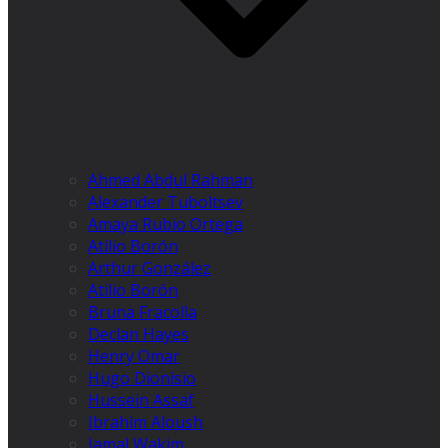
Ahmed Abdul Rahman
Alexander Tuboltsev
Amaya Rubio Ortega
Atilio Borón
Arthur González
Atilio Borón
Bruna Fracolla
Declan Hayes
Henry Omar
Hugo Dionísio
Hussein Assaf
Ibrahim Aloush
Jamal Wakim