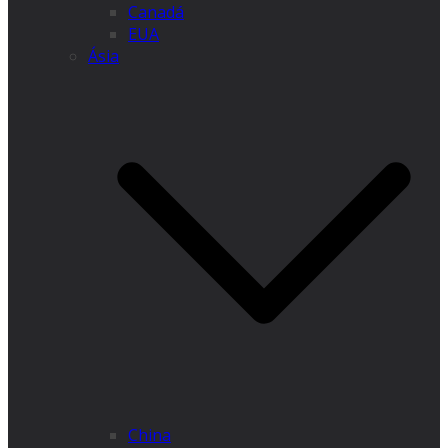
Canadá
EUA
Ásia
China