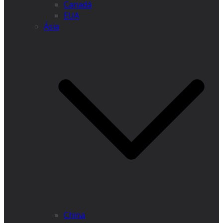
Canadá
EUA
Ásia
China