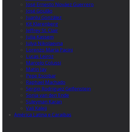
José Ernesto Nováez Guerrero
José Goulão
Juanlu González
Kit Klarenberg
Jeffrey St. Clair
Julia Kassem
Julya Nikolaevna
Lorenzo Maria Pacini
Lucas Leiroz
Marcelo Colussi
Matin Jay
Pepe Escobar
Raphael Machado
Sergio Rodríguez Gelfenstein
Sonja van den Ende
Suleyman Karan
Vali Kaleji
América Latina e Caraíbas