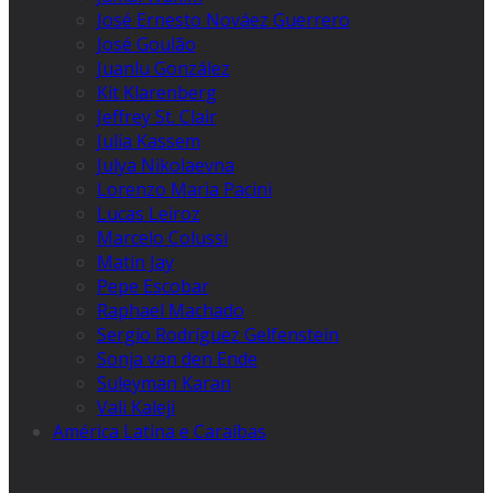
José Ernesto Nováez Guerrero
José Goulão
Juanlu González
Kit Klarenberg
Jeffrey St. Clair
Julia Kassem
Julya Nikolaevna
Lorenzo Maria Pacini
Lucas Leiroz
Marcelo Colussi
Matin Jay
Pepe Escobar
Raphael Machado
Sergio Rodríguez Gelfenstein
Sonja van den Ende
Suleyman Karan
Vali Kaleji
América Latina e Caraíbas