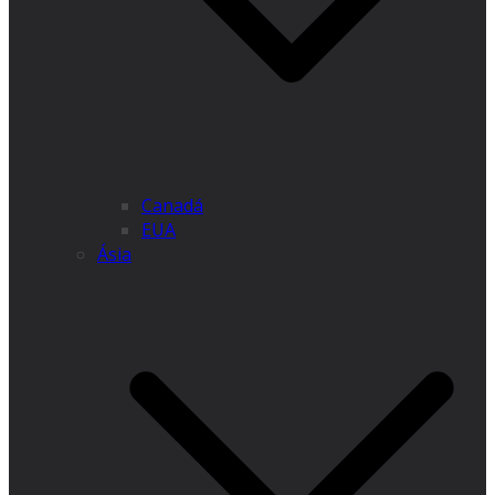
Canadá
EUA
Ásia