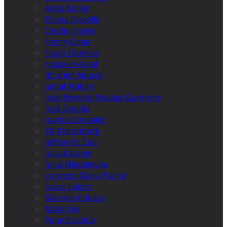
Atilio Borón
Bruna Fracolla
Declan Hayes
Henry Omar
Hugo Dionísio
Hussein Assaf
Ibrahim Aloush
Jamal Wakim
José Ernesto Nováez Guerrero
José Goulão
Juanlu González
Kit Klarenberg
Jeffrey St. Clair
Julia Kassem
Julya Nikolaevna
Lorenzo Maria Pacini
Lucas Leiroz
Marcelo Colussi
Matin Jay
Pepe Escobar