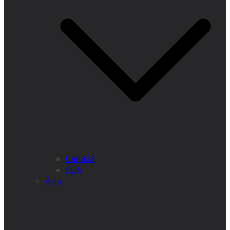
Canadá
EUA
Ásia