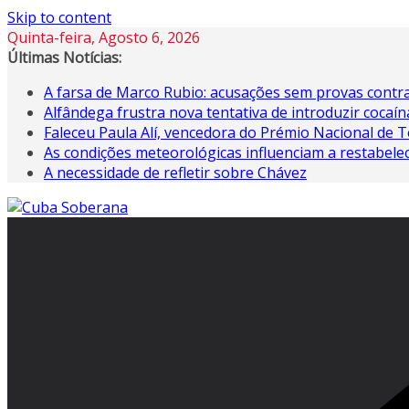
Skip to content
Quinta-feira, Agosto 6, 2026
Últimas Notícias:
A farsa de Marco Rubio: acusações sem provas contra
Alfândega frustra nova tentativa de introduzir coca
Faleceu Paula Alí, vencedora do Prémio Nacional de T
As condições meteorológicas influenciam a restabele
A necessidade de refletir sobre Chávez