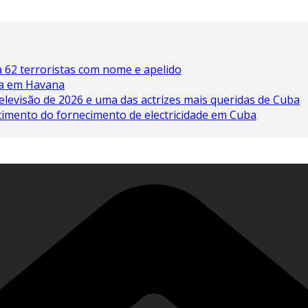
 62 terroristas com nome e apelido
ína em Havana
elevisão de 2026 e uma das actrizes mais queridas de Cuba
cimento do fornecimento de electricidade em Cuba