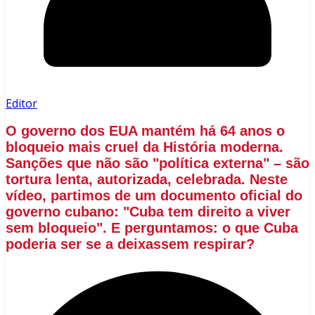
Editor
O governo dos EUA mantém há 64 anos o
bloqueio mais cruel da História moderna.
Sanções que não são "política externa" – são
tortura lenta, autorizada, celebrada. Neste
vídeo, partimos de um documento oficial do
governo cubano: "Cuba tem direito a viver
sem bloqueio". E perguntamos: o que Cuba
poderia ser se a deixassem respirar?