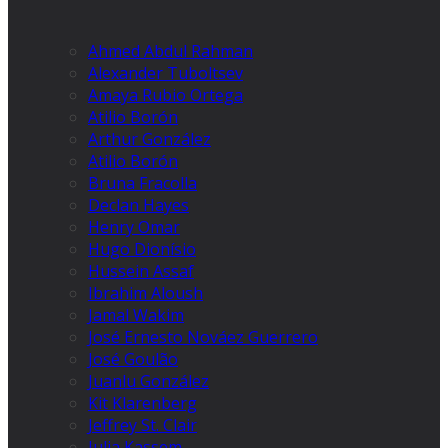
Ahmed Abdul Rahman
Alexander Tuboltsev
Amaya Rubio Ortega
Atilio Borón
Arthur González
Atilio Borón
Bruna Fracolla
Declan Hayes
Henry Omar
Hugo Dionísio
Hussein Assaf
Ibrahim Aloush
Jamal Wakim
José Ernesto Nováez Guerrero
José Goulão
Juanlu González
Kit Klarenberg
Jeffrey St. Clair
Julia Kassem