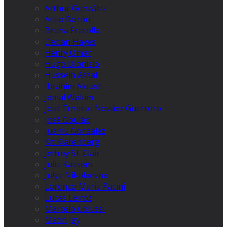
Arthur González
Atilio Borón
Bruna Fracolla
Declan Hayes
Henry Omar
Hugo Dionísio
Hussein Assaf
Ibrahim Aloush
Jamal Wakim
José Ernesto Nováez Guerrero
José Goulão
Juanlu González
Kit Klarenberg
Jeffrey St. Clair
Julia Kassem
Julya Nikolaevna
Lorenzo Maria Pacini
Lucas Leiroz
Marcelo Colussi
Matin Jay