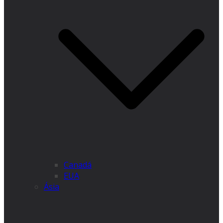
Canadá
EUA
Ásia