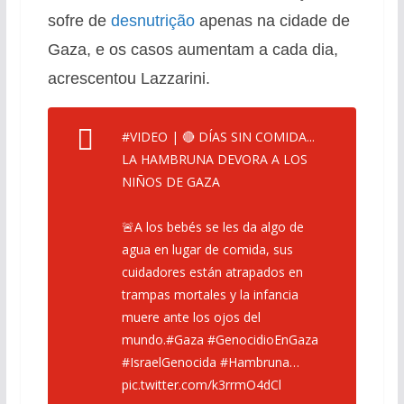
sofre de
desnutrição
apenas na cidade de
Gaza, e os casos aumentam a cada dia,
acrescentou Lazzarini.
#VIDEO
| 🔴 DÍAS SIN COMIDA...
LA HAMBRUNA DEVORA A LOS
NIÑOS DE GAZA
🚨A los bebés se les da algo de
agua en lugar de comida, sus
cuidadores están atrapados en
trampas mortales y la infancia
muere ante los ojos del
mundo.
#Gaza
#GenocidioEnGaza
#IsraelGenocida
#Hambruna
…
pic.twitter.com/k3rrmO4dCl