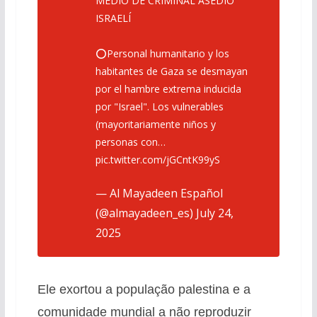
MEDIO DE CRIMINAL ASEDIO
ISRAELÍ
⭕Personal humanitario y los
habitantes de Gaza se desmayan
por el hambre extrema inducida
por "Israel". Los vulnerables
(mayoritariamente niños y
personas con…
pic.twitter.com/jGCntK99yS
— Al Mayadeen Español
(@almayadeen_es)
July 24,
2025
Ele exortou a população palestina e a
comunidade mundial a não reproduzir