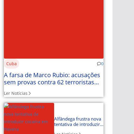
Cuba
0
A farsa de Marco Rubio: acusações
sem provas contra 62 terroristas
com nome e apelido
Ler Notícias
Alfândega frustra nova
tentativa de introduzir
cocaína em Havana