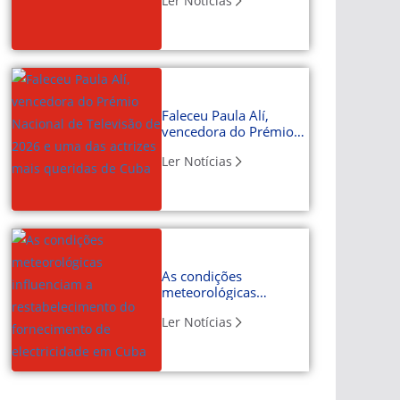
Ler Notícias
Faleceu Paula Alí,
vencedora do Prémio
Nacional de Televisão
Ler Notícias
de 2026 e uma das
actrizes mais queridas
de Cuba
As condições
meteorológicas
influenciam a
Ler Notícias
restabelecimento do
fornecimento de
electricidade em Cuba