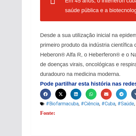
Em 45 anos, o interferón cub
saúde pública e a biotecnolog
Desde a sua utilização inicial na epid
primeiro produto da indústria científi
Heberon® Alfa R, o Heberferon® e o Nas
de doenças virais, oncológicas e respi
duradouro na medicina moderna.
Pode partilhar esta história nas rede
#Biofarmacuba
,
#Ciência
,
#Cuba
,
#Saúde
Fonte: