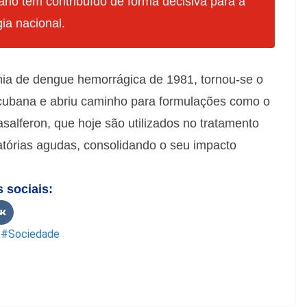
ano tem contribuído de forma decisiva para a
ia nacional.
emia de dengue hemorrágica de 1981, tornou-se o
ca cubana e abriu caminho para formulações como o
alferon, que hoje são utilizados no tratamento
ratórias agudas, consolidando o seu impacto
s sociais:
,
#Sociedade