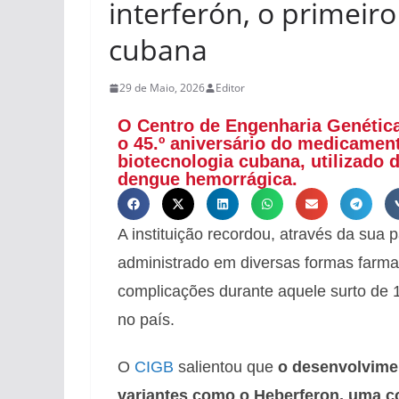
interferón, o primeir
cubana
29 de Maio, 2026
Editor
O Centro de Engenharia Genétic
o 45.º aniversário do medicament
biotecnologia cubana, utilizado
dengue hemorrágica.
A instituição recordou, através da sua
administrado em diversas formas farma
complicações durante aquele surto de 
no país.
O
CIGB
salientou que
o desenvolvimen
variantes como o Heberferon, uma c