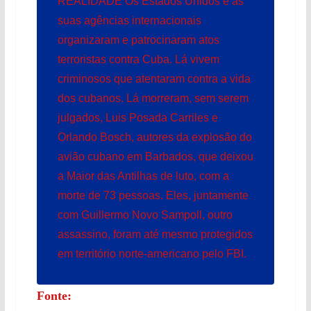
REALIDADE Os Estados Unidos e as
suas agências internacionais
organizaram e patrocinaram atos
terroristas contra Cuba. Lá vivem
criminosos que atentaram contra a vida
dos cubanos. Lá morreram, sem serem
julgados, Luis Posada Carriles e
Orlando Bosch, autores da explosão do
avião cubano em Barbados, que deixou
a Maior das Antilhas de luto, com a
morte de 73 pessoas. Eles, juntamente
com Guillermo Novo Sampoll, outro
assassino, foram até mesmo protegidos
em território norte-americano pelo FBI.
Fonte: