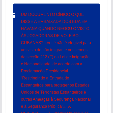
UM DOCUMENTO CÍNICO O QUE
DISSE A EMBAIXADA DOS EUA EM
HAVANA QUANDO NEGOU O VISTO
ÀS JOGADORAS DE VOLEIBOL
CUBANAS? «Você não é elegível para
um visto de não imigrante nos termos
da secção 212 (F) da Lei de Imigração
e Nacionalidade, de acordo com a
Proclamação Presidencial
“Restringindo a Entrada de
Estrangeiros para proteger os Estados
Unidos de Terroristas Estrangeiros e
outras Ameaças à Segurança Nacional
e à Segurança Pública”». A