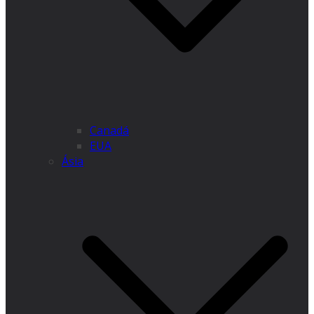
Canadá
EUA
Ásia