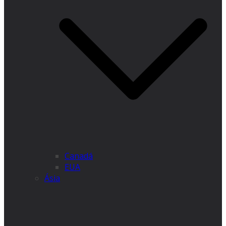
Canadá
EUA
Ásia