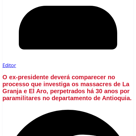
Editor
O ex-presidente deverá comparecer no
processo que investiga os massacres de La
Granja e El Aro, perpetrados há 30 anos por
paramilitares no departamento de Antioquia.