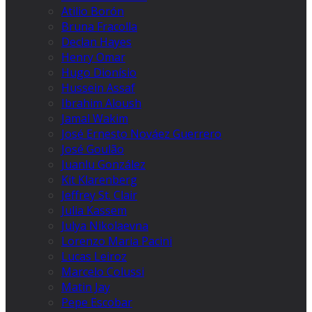
Atilio Borón
Bruna Fracolla
Declan Hayes
Henry Omar
Hugo Dionísio
Hussein Assaf
Ibrahim Aloush
Jamal Wakim
José Ernesto Nováez Guerrero
José Goulão
Juanlu González
Kit Klarenberg
Jeffrey St. Clair
Julia Kassem
Julya Nikolaevna
Lorenzo Maria Pacini
Lucas Leiroz
Marcelo Colussi
Matin Jay
Pepe Escobar