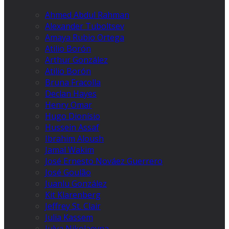
Ahmed Abdul Rahman
Alexander Tuboltsev
Amaya Rubio Ortega
Atilio Borón
Arthur González
Atilio Borón
Bruna Fracolla
Declan Hayes
Henry Omar
Hugo Dionísio
Hussein Assaf
Ibrahim Aloush
Jamal Wakim
José Ernesto Nováez Guerrero
José Goulão
Juanlu González
Kit Klarenberg
Jeffrey St. Clair
Julia Kassem
Julya Nikolaevna