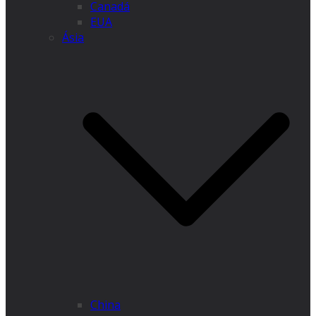
Canadá
EUA
Ásia
China