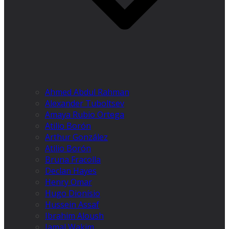
Ahmed Abdul Rahman
Alexander Tuboltsev
Amaya Rubio Ortega
Atilio Borón
Arthur González
Atilio Borón
Bruna Fracolla
Declan Hayes
Henry Omar
Hugo Dionísio
Hussein Assaf
Ibrahim Aloush
Jamal Wakim