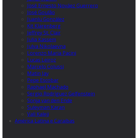
José Ernesto Nováez Guerrero
José Goulão
Juanlu González
Kit Klarenberg
Jeffrey St. Clair
Julia Kassem
Julya Nikolaevna
Lorenzo Maria Pacini
Lucas Leiroz
Marcelo Colussi
Matin Jay
Pepe Escobar
Raphael Machado
Sergio Rodríguez Gelfenstein
Sonja van den Ende
Suleyman Karan
Vali Kaleji
América Latina e Caraíbas