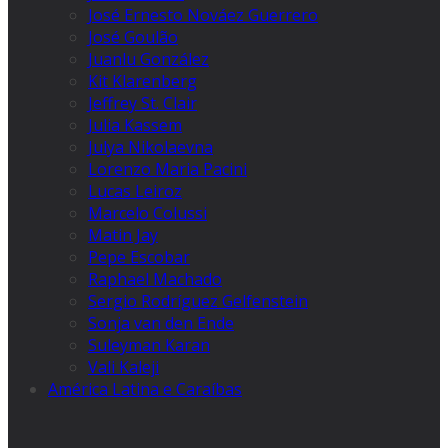
José Ernesto Nováez Guerrero
José Goulão
Juanlu González
Kit Klarenberg
Jeffrey St. Clair
Julia Kassem
Julya Nikolaevna
Lorenzo Maria Pacini
Lucas Leiroz
Marcelo Colussi
Matin Jay
Pepe Escobar
Raphael Machado
Sergio Rodríguez Gelfenstein
Sonja van den Ende
Suleyman Karan
Vali Kaleji
América Latina e Caraíbas