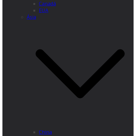
Canadá
EUA
Ásia
China