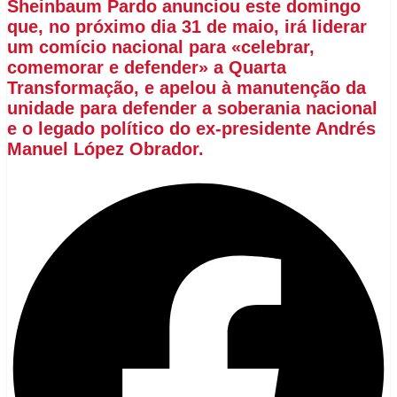
Sheinbaum Pardo anunciou este domingo
que, no próximo dia 31 de maio, irá liderar
um comício nacional para «celebrar,
comemorar e defender» a Quarta
Transformação, e apelou à manutenção da
unidade para defender a soberania nacional
e o legado político do ex-presidente Andrés
Manuel López Obrador.