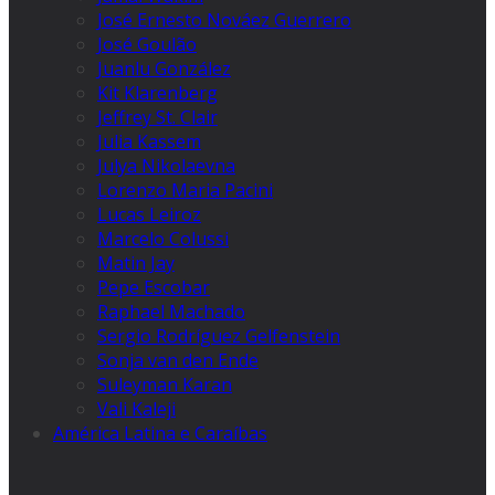
José Ernesto Nováez Guerrero
José Goulão
Juanlu González
Kit Klarenberg
Jeffrey St. Clair
Julia Kassem
Julya Nikolaevna
Lorenzo Maria Pacini
Lucas Leiroz
Marcelo Colussi
Matin Jay
Pepe Escobar
Raphael Machado
Sergio Rodríguez Gelfenstein
Sonja van den Ende
Suleyman Karan
Vali Kaleji
América Latina e Caraíbas