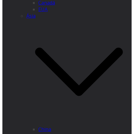
Canadá
EUA
Ásia
China