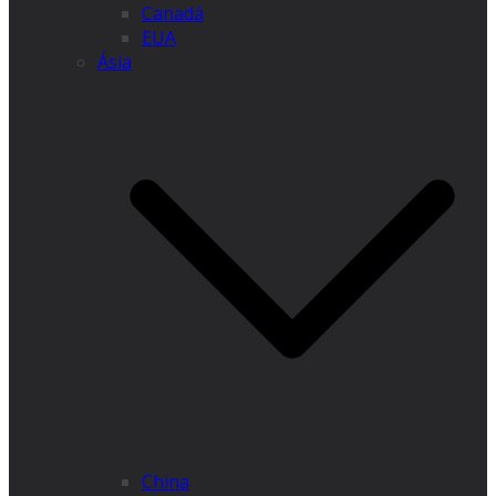
Canadá
EUA
Ásia
China