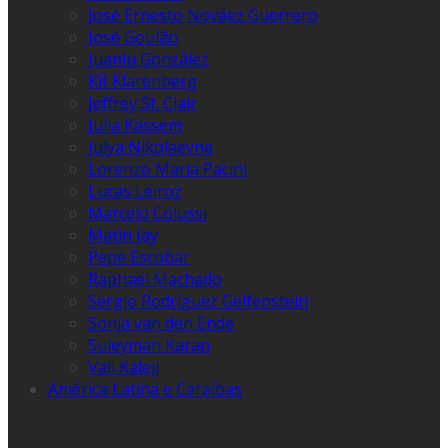
José Ernesto Nováez Guerrero
José Goulão
Juanlu González
Kit Klarenberg
Jeffrey St. Clair
Julia Kassem
Julya Nikolaevna
Lorenzo Maria Pacini
Lucas Leiroz
Marcelo Colussi
Matin Jay
Pepe Escobar
Raphael Machado
Sergio Rodríguez Gelfenstein
Sonja van den Ende
Suleyman Karan
Vali Kaleji
América Latina e Caraíbas