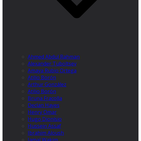
Ahmed Abdul Rahman
Alexander Tuboltsev
Amaya Rubio Ortega
Atilio Borón
Arthur González
Atilio Borón
Bruna Fracolla
Declan Hayes
Henry Omar
Hugo Dionísio
Hussein Assaf
Ibrahim Aloush
Jamal Wakim