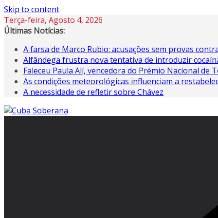
Skip to content
Terça-feira, Agosto 4, 2026
Últimas Notícias:
A farsa de Marco Rubio: acusações sem provas contra
Alfândega frustra nova tentativa de introduzir coca
Faleceu Paula Alí, vencedora do Prémio Nacional de T
As condições meteorológicas influenciam a restabele
A necessidade de refletir sobre Chávez