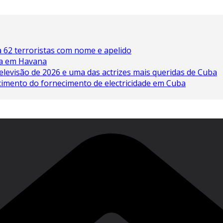
 62 terroristas com nome e apelido
ína em Havana
elevisão de 2026 e uma das actrizes mais queridas de Cuba
cimento do fornecimento de electricidade em Cuba