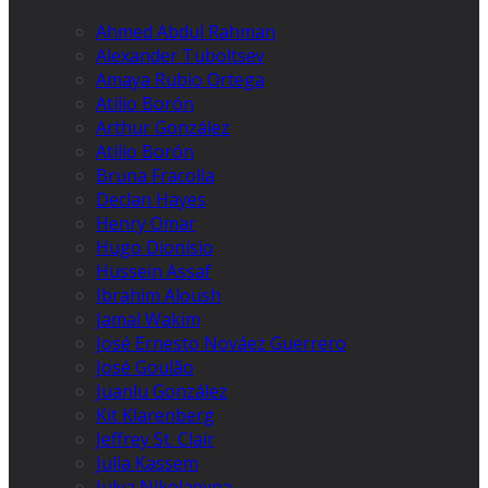
Ahmed Abdul Rahman
Alexander Tuboltsev
Amaya Rubio Ortega
Atilio Borón
Arthur González
Atilio Borón
Bruna Fracolla
Declan Hayes
Henry Omar
Hugo Dionísio
Hussein Assaf
Ibrahim Aloush
Jamal Wakim
José Ernesto Nováez Guerrero
José Goulão
Juanlu González
Kit Klarenberg
Jeffrey St. Clair
Julia Kassem
Julya Nikolaevna