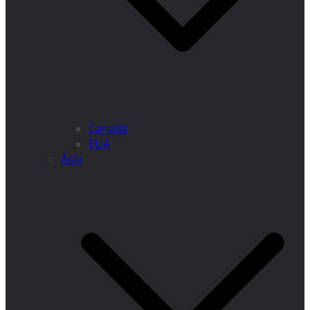
Canadá
EUA
Ásia