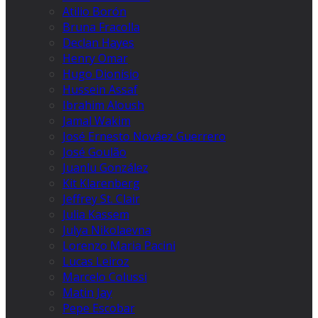
Atilio Borón
Bruna Fracolla
Declan Hayes
Henry Omar
Hugo Dionísio
Hussein Assaf
Ibrahim Aloush
Jamal Wakim
José Ernesto Nováez Guerrero
José Goulão
Juanlu González
Kit Klarenberg
Jeffrey St. Clair
Julia Kassem
Julya Nikolaevna
Lorenzo Maria Pacini
Lucas Leiroz
Marcelo Colussi
Matin Jay
Pepe Escobar