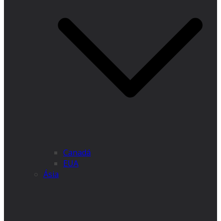
Canadá
EUA
Ásia