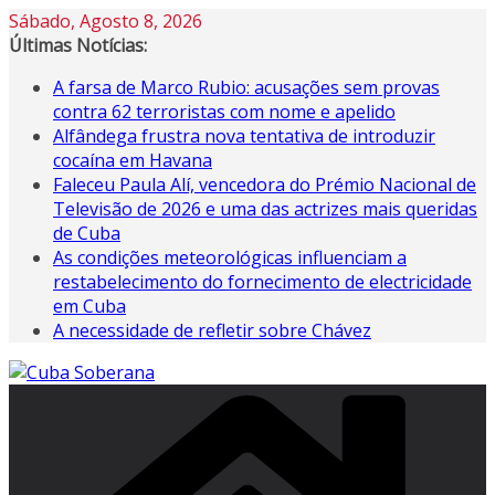
Sábado, Agosto 8, 2026
Últimas Notícias:
A farsa de Marco Rubio: acusações sem provas
contra 62 terroristas com nome e apelido
Alfândega frustra nova tentativa de introduzir
cocaína em Havana
Faleceu Paula Alí, vencedora do Prémio Nacional de
Televisão de 2026 e uma das actrizes mais queridas
de Cuba
As condições meteorológicas influenciam a
restabelecimento do fornecimento de electricidade
em Cuba
A necessidade de refletir sobre Chávez