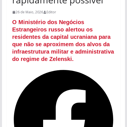
26 de Maio, 2026
Editor
O Ministério dos Negócios
Estrangeiros russo alertou os
residentes da capital ucraniana para
que não se aproximem dos alvos da
infraestrutura militar e administrativa
do regime de Zelenski.