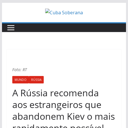
Skip
to
content
Foto: RT
MUNDO
RÚSSIA
A Rússia recomenda
aos estrangeiros que
abandonem Kiev o mais
rapidamente possível