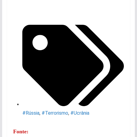
#Rússia
,
#Terrorismo
,
#Ucrânia
Fonte: