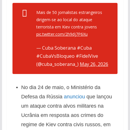
Mais de 50 jornalistas estrangeiros
dirigem-se ao local do ataque
terrorista em Kiev contra jovens
pic.twitter.com/2h9dj7P6Xu
— Cuba Soberana #Cuba
#CubaVsBloqueo #FidelVive
(@cuba_soberana_)
May 26, 2026
No dia 24 de maio, o Ministério da
Defesa da Rússia
anunciou
que lançou
um ataque contra alvos militares na
Ucrânia em resposta aos crimes do
regime de Kiev contra civis russos, em