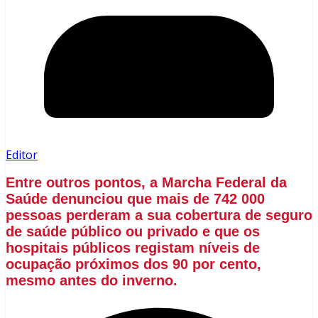
Editor
Entre outros pontos, a Marcha Federal da
Saúde denunciou que mais de 742 000
pessoas perderam a sua cobertura de seguro
de saúde público ou privado e que os
hospitais públicos registam níveis de
ocupação próximos dos 90 por cento,
mesmo antes do inverno.