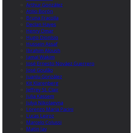
Arthur González
Atilio Borón
Bruna Fracolla
Declan Hayes
Henry Omar
Hugo Dionísio
Hussein Assaf
Ibrahim Aloush
Jamal Wakim
José Ernesto Nováez Guerrero
José Goulão
Juanlu González
Kit Klarenberg
Jeffrey St. Clair
Julia Kassem
Julya Nikolaevna
Lorenzo Maria Pacini
Lucas Leiroz
Marcelo Colussi
Matin Jay