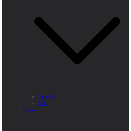
Canadá
EUA
Ásia