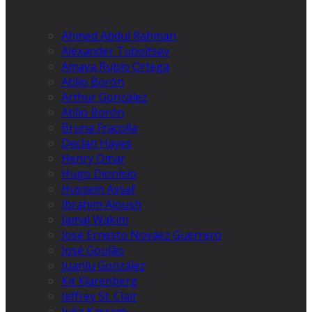
Ahmed Abdul Rahman
Alexander Tuboltsev
Amaya Rubio Ortega
Atilio Borón
Arthur González
Atilio Borón
Bruna Fracolla
Declan Hayes
Henry Omar
Hugo Dionísio
Hussein Assaf
Ibrahim Aloush
Jamal Wakim
José Ernesto Nováez Guerrero
José Goulão
Juanlu González
Kit Klarenberg
Jeffrey St. Clair
Julia Kassem