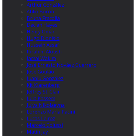
Arthur González
Atilio Borón
Bruna Fracolla
Declan Hayes
Henry Omar
Hugo Dionísio
Hussein Assaf
Ibrahim Aloush
Jamal Wakim
José Ernesto Nováez Guerrero
José Goulão
Juanlu González
Kit Klarenberg
Jeffrey St. Clair
Julia Kassem
Julya Nikolaevna
Lorenzo Maria Pacini
Lucas Leiroz
Marcelo Colussi
Matin Jay