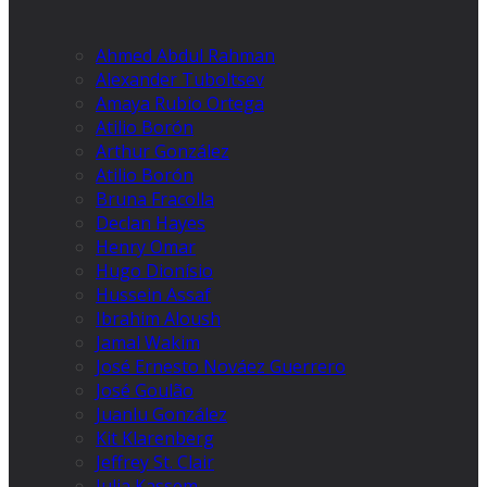
Ahmed Abdul Rahman
Alexander Tuboltsev
Amaya Rubio Ortega
Atilio Borón
Arthur González
Atilio Borón
Bruna Fracolla
Declan Hayes
Henry Omar
Hugo Dionísio
Hussein Assaf
Ibrahim Aloush
Jamal Wakim
José Ernesto Nováez Guerrero
José Goulão
Juanlu González
Kit Klarenberg
Jeffrey St. Clair
Julia Kassem