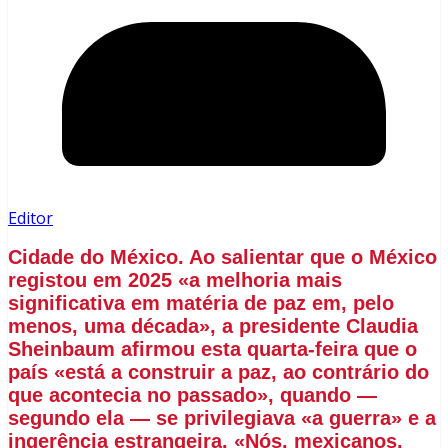
Editor
Cidade do México. Ao salientar que o México
registou em 2025 «a melhoria mais
significativa em matéria de paz em, pelo
menos, uma década», a presidente Claudia
Sheinbaum afirmou esta quarta-feira que o
país «está a construir a paz, ao contrário do
que acontecia no passado», quando —
segundo ela — se privilegiava «a guerra» e a
ingerência estrangeira. «Nós, mexicanos,