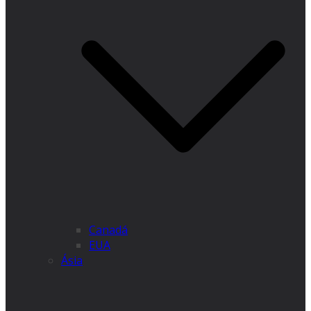
Canadá
EUA
Ásia