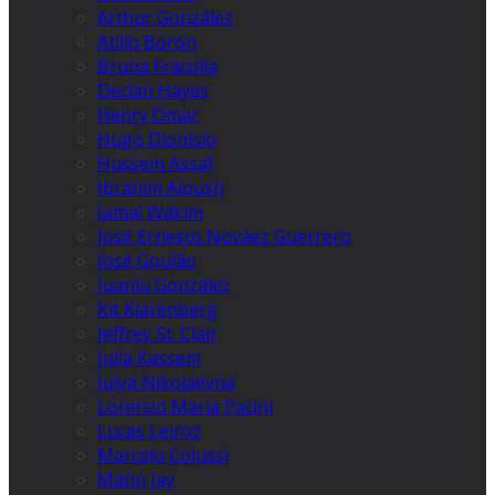
Arthur González
Atilio Borón
Bruna Fracolla
Declan Hayes
Henry Omar
Hugo Dionísio
Hussein Assaf
Ibrahim Aloush
Jamal Wakim
José Ernesto Nováez Guerrero
José Goulão
Juanlu González
Kit Klarenberg
Jeffrey St. Clair
Julia Kassem
Julya Nikolaevna
Lorenzo Maria Pacini
Lucas Leiroz
Marcelo Colussi
Matin Jay