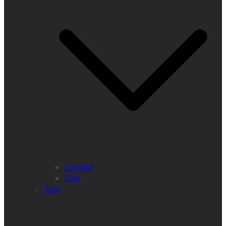
Canadá
EUA
Ásia