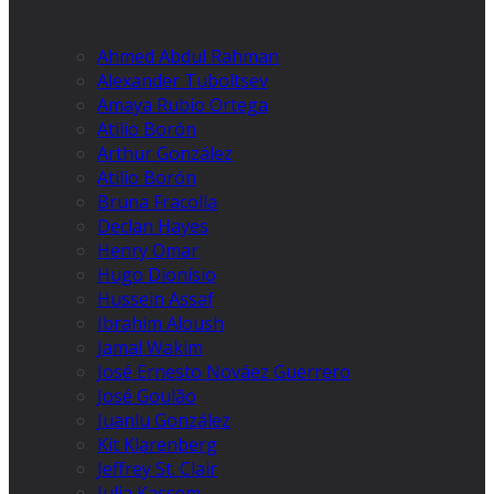
Ahmed Abdul Rahman
Alexander Tuboltsev
Amaya Rubio Ortega
Atilio Borón
Arthur González
Atilio Borón
Bruna Fracolla
Declan Hayes
Henry Omar
Hugo Dionísio
Hussein Assaf
Ibrahim Aloush
Jamal Wakim
José Ernesto Nováez Guerrero
José Goulão
Juanlu González
Kit Klarenberg
Jeffrey St. Clair
Julia Kassem