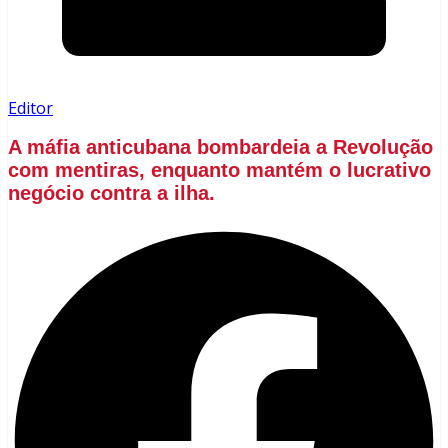
Editor
A máfia anticubana bombardeia a Revolução
com mentiras, enquanto mantém o lucrativo
negócio contra a ilha.