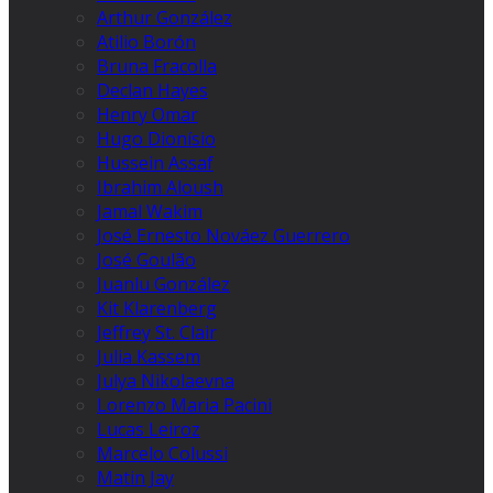
Arthur González
Atilio Borón
Bruna Fracolla
Declan Hayes
Henry Omar
Hugo Dionísio
Hussein Assaf
Ibrahim Aloush
Jamal Wakim
José Ernesto Nováez Guerrero
José Goulão
Juanlu González
Kit Klarenberg
Jeffrey St. Clair
Julia Kassem
Julya Nikolaevna
Lorenzo Maria Pacini
Lucas Leiroz
Marcelo Colussi
Matin Jay