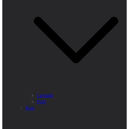
Canadá
EUA
Ásia