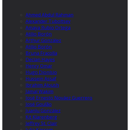
Ahmed Abdul Rahman
Alexander Tuboltsev
Amaya Rubio Ortega
Atilio Borón
Arthur González
Atilio Borón
Bruna Fracolla
Declan Hayes
Henry Omar
Hugo Dionísio
Hussein Assaf
Ibrahim Aloush
Jamal Wakim
José Ernesto Nováez Guerrero
José Goulão
Juanlu González
Kit Klarenberg
Jeffrey St. Clair
Julia Kassem