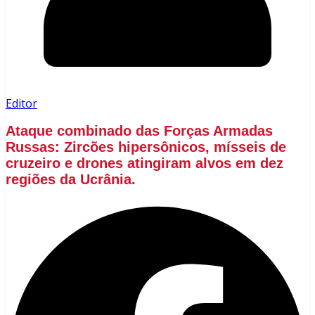
Editor
Ataque combinado das Forças Armadas
Russas: Zircões hipersônicos, mísseis de
cruzeiro e drones atingiram alvos em dez
regiões da Ucrânia.