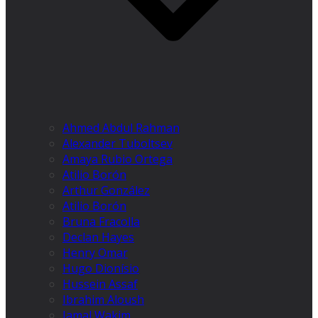
Ahmed Abdul Rahman
Alexander Tuboltsev
Amaya Rubio Ortega
Atilio Borón
Arthur González
Atilio Borón
Bruna Fracolla
Declan Hayes
Henry Omar
Hugo Dionísio
Hussein Assaf
Ibrahim Aloush
Jamal Wakim