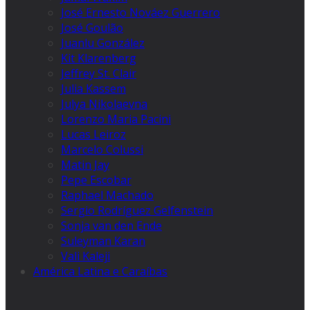
José Ernesto Nováez Guerrero
José Goulão
Juanlu González
Kit Klarenberg
Jeffrey St. Clair
Julia Kassem
Julya Nikolaevna
Lorenzo Maria Pacini
Lucas Leiroz
Marcelo Colussi
Matin Jay
Pepe Escobar
Raphael Machado
Sergio Rodríguez Gelfenstein
Sonja van den Ende
Suleyman Karan
Vali Kaleji
América Latina e Caraíbas