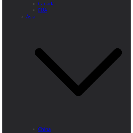
Canadá
EUA
Ásia
China