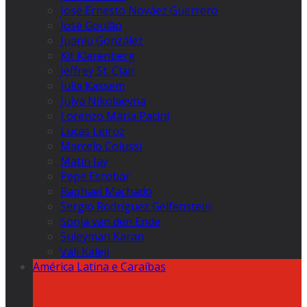
José Ernesto Nováez Guerrero
José Goulão
Juanlu González
Kit Klarenberg
Jeffrey St. Clair
Julia Kassem
Julya Nikolaevna
Lorenzo Maria Pacini
Lucas Leiroz
Marcelo Colussi
Matin Jay
Pepe Escobar
Raphael Machado
Sergio Rodríguez Gelfenstein
Sonja van den Ende
Suleyman Karan
Vali Kaleji
América Latina e Caraíbas