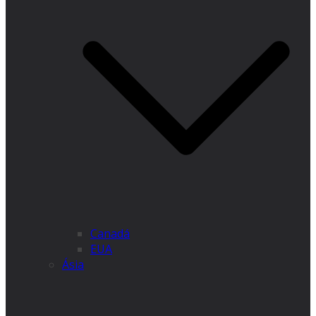
Canadá
EUA
Ásia