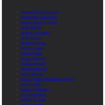
Ahmed Abdul Rahman
Alexander Tuboltsev
Amaya Rubio Ortega
Atilio Borón
Arthur González
Atilio Borón
Bruna Fracolla
Declan Hayes
Henry Omar
Hugo Dionísio
Hussein Assaf
Ibrahim Aloush
Jamal Wakim
José Ernesto Nováez Guerrero
José Goulão
Juanlu González
Kit Klarenberg
Jeffrey St. Clair
Julia Kassem