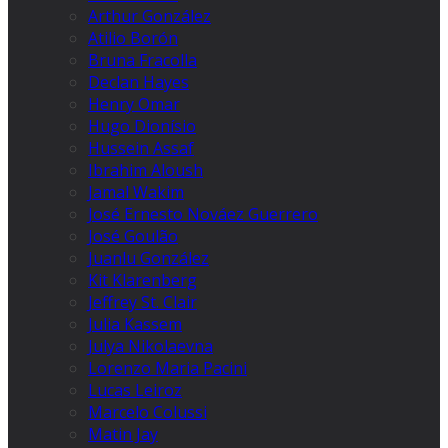
Arthur González
Atilio Borón
Bruna Fracolla
Declan Hayes
Henry Omar
Hugo Dionísio
Hussein Assaf
Ibrahim Aloush
Jamal Wakim
José Ernesto Nováez Guerrero
José Goulão
Juanlu González
Kit Klarenberg
Jeffrey St. Clair
Julia Kassem
Julya Nikolaevna
Lorenzo Maria Pacini
Lucas Leiroz
Marcelo Colussi
Matin Jay