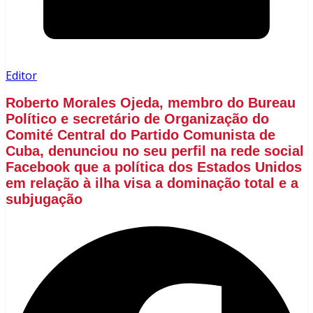
Editor
Roberto Morales Ojeda, membro do Bureau
Político e secretário de Organização do
Comité Central do Partido Comunista de
Cuba, denunciou no seu perfil na rede social
Facebook que a política dos Estados Unidos
em relação à ilha visa a dominação total e a
subjugação