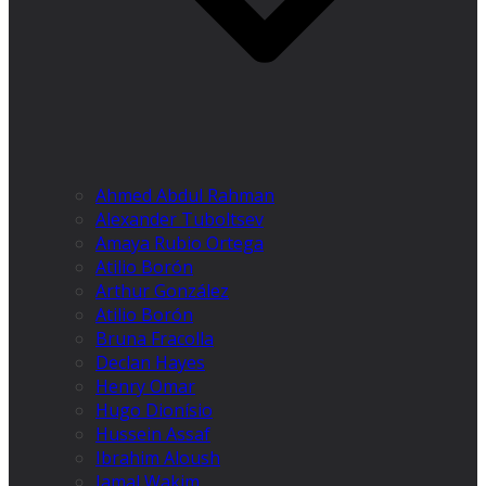
Ahmed Abdul Rahman
Alexander Tuboltsev
Amaya Rubio Ortega
Atilio Borón
Arthur González
Atilio Borón
Bruna Fracolla
Declan Hayes
Henry Omar
Hugo Dionísio
Hussein Assaf
Ibrahim Aloush
Jamal Wakim