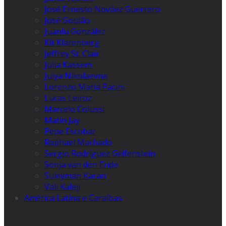
José Ernesto Nováez Guerrero
José Goulão
Juanlu González
Kit Klarenberg
Jeffrey St. Clair
Julia Kassem
Julya Nikolaevna
Lorenzo Maria Pacini
Lucas Leiroz
Marcelo Colussi
Matin Jay
Pepe Escobar
Raphael Machado
Sergio Rodríguez Gelfenstein
Sonja van den Ende
Suleyman Karan
Vali Kaleji
América Latina e Caraíbas