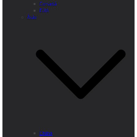
Canadá
EUA
Ásia
China