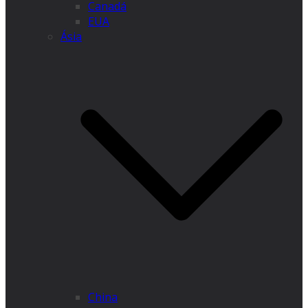
Canadá
EUA
Ásia
China