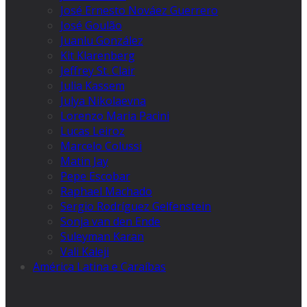
José Ernesto Nováez Guerrero
José Goulão
Juanlu González
Kit Klarenberg
Jeffrey St. Clair
Julia Kassem
Julya Nikolaevna
Lorenzo Maria Pacini
Lucas Leiroz
Marcelo Colussi
Matin Jay
Pepe Escobar
Raphael Machado
Sergio Rodríguez Gelfenstein
Sonja van den Ende
Suleyman Karan
Vali Kaleji
América Latina e Caraíbas