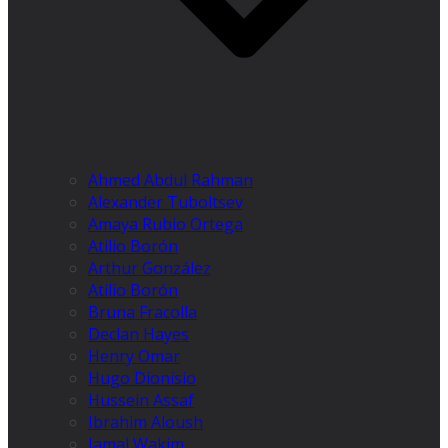
Ahmed Abdul Rahman
Alexander Tuboltsev
Amaya Rubio Ortega
Atilio Borón
Arthur González
Atilio Borón
Bruna Fracolla
Declan Hayes
Henry Omar
Hugo Dionísio
Hussein Assaf
Ibrahim Aloush
Jamal Wakim