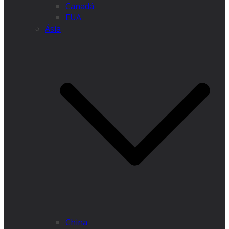
Canadá
EUA
Ásia
China