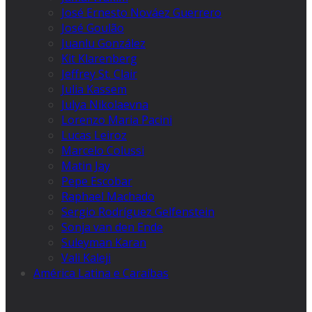
José Ernesto Nováez Guerrero
José Goulão
Juanlu González
Kit Klarenberg
Jeffrey St. Clair
Julia Kassem
Julya Nikolaevna
Lorenzo Maria Pacini
Lucas Leiroz
Marcelo Colussi
Matin Jay
Pepe Escobar
Raphael Machado
Sergio Rodríguez Gelfenstein
Sonja van den Ende
Suleyman Karan
Vali Kaleji
América Latina e Caraíbas