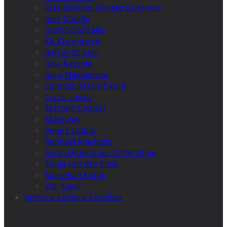
José Ernesto Nováez Guerrero
José Goulão
Juanlu González
Kit Klarenberg
Jeffrey St. Clair
Julia Kassem
Julya Nikolaevna
Lorenzo Maria Pacini
Lucas Leiroz
Marcelo Colussi
Matin Jay
Pepe Escobar
Raphael Machado
Sergio Rodríguez Gelfenstein
Sonja van den Ende
Suleyman Karan
Vali Kaleji
América Latina e Caraíbas