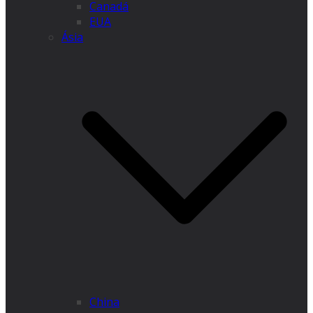
Canadá
EUA
Ásia
China