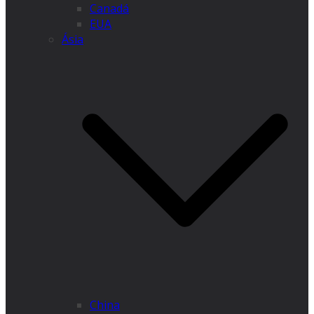
Canadá
EUA
Ásia
China