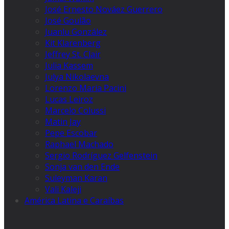
José Ernesto Nováez Guerrero
José Goulão
Juanlu González
Kit Klarenberg
Jeffrey St. Clair
Julia Kassem
Julya Nikolaevna
Lorenzo Maria Pacini
Lucas Leiroz
Marcelo Colussi
Matin Jay
Pepe Escobar
Raphael Machado
Sergio Rodríguez Gelfenstein
Sonja van den Ende
Suleyman Karan
Vali Kaleji
América Latina e Caraíbas