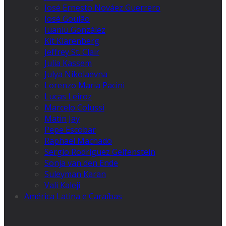
José Ernesto Nováez Guerrero
José Goulão
Juanlu González
Kit Klarenberg
Jeffrey St. Clair
Julia Kassem
Julya Nikolaevna
Lorenzo Maria Pacini
Lucas Leiroz
Marcelo Colussi
Matin Jay
Pepe Escobar
Raphael Machado
Sergio Rodríguez Gelfenstein
Sonja van den Ende
Suleyman Karan
Vali Kaleji
América Latina e Caraíbas