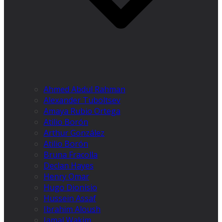
Ahmed Abdul Rahman
Alexander Tuboltsev
Amaya Rubio Ortega
Atilio Borón
Arthur González
Atilio Borón
Bruna Fracolla
Declan Hayes
Henry Omar
Hugo Dionísio
Hussein Assaf
Ibrahim Aloush
Jamal Wakim