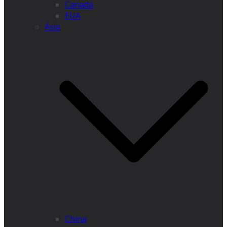
Canadá
EUA
Ásia
China