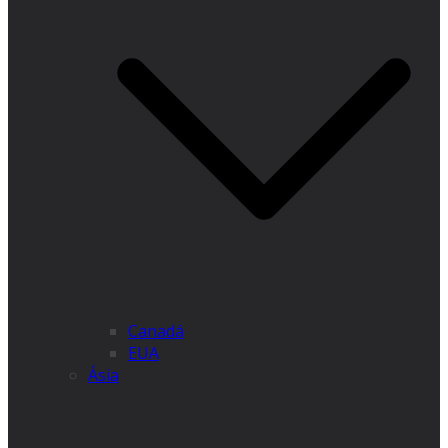
Canadá
EUA
Ásia