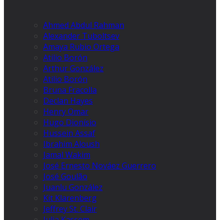
Ahmed Abdul Rahman
Alexander Tuboltsev
Amaya Rubio Ortega
Atilio Borón
Arthur González
Atilio Borón
Bruna Fracolla
Declan Hayes
Henry Omar
Hugo Dionísio
Hussein Assaf
Ibrahim Aloush
Jamal Wakim
José Ernesto Nováez Guerrero
José Goulão
Juanlu González
Kit Klarenberg
Jeffrey St. Clair
Julia Kassem