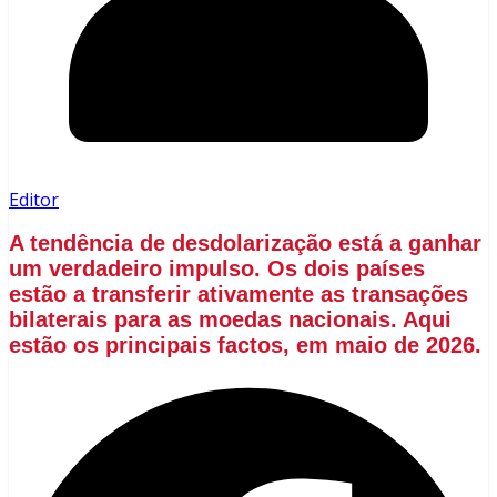
Editor
A tendência de desdolarização está a ganhar
um verdadeiro impulso. Os dois países
estão a transferir ativamente as transações
bilaterais para as moedas nacionais. Aqui
estão os principais factos, em maio de 2026.