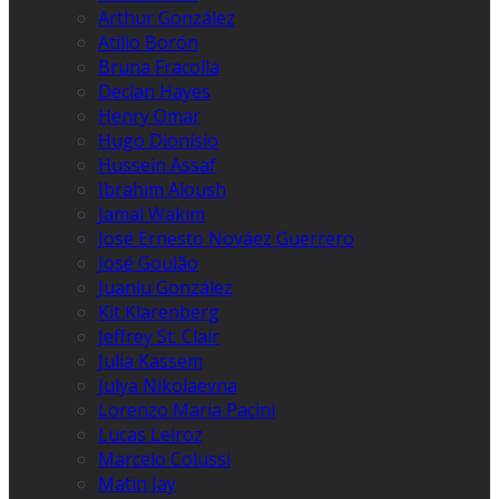
Arthur González
Atilio Borón
Bruna Fracolla
Declan Hayes
Henry Omar
Hugo Dionísio
Hussein Assaf
Ibrahim Aloush
Jamal Wakim
José Ernesto Nováez Guerrero
José Goulão
Juanlu González
Kit Klarenberg
Jeffrey St. Clair
Julia Kassem
Julya Nikolaevna
Lorenzo Maria Pacini
Lucas Leiroz
Marcelo Colussi
Matin Jay