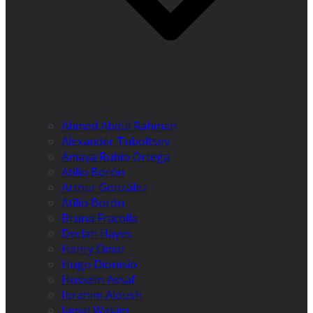
Ahmed Abdul Rahman
Alexander Tuboltsev
Amaya Rubio Ortega
Atilio Borón
Arthur González
Atilio Borón
Bruna Fracolla
Declan Hayes
Henry Omar
Hugo Dionísio
Hussein Assaf
Ibrahim Aloush
Jamal Wakim