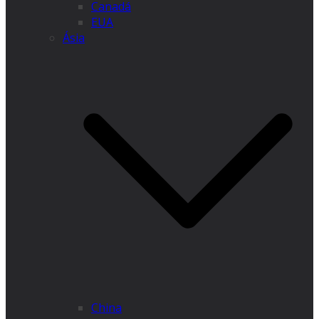
Canadá
EUA
Ásia
China