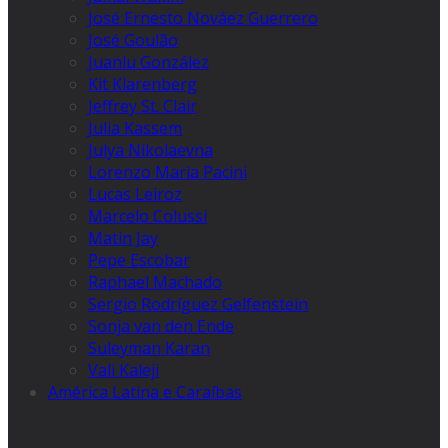
José Ernesto Nováez Guerrero
José Goulão
Juanlu González
Kit Klarenberg
Jeffrey St. Clair
Julia Kassem
Julya Nikolaevna
Lorenzo Maria Pacini
Lucas Leiroz
Marcelo Colussi
Matin Jay
Pepe Escobar
Raphael Machado
Sergio Rodríguez Gelfenstein
Sonja van den Ende
Suleyman Karan
Vali Kaleji
América Latina e Caraíbas