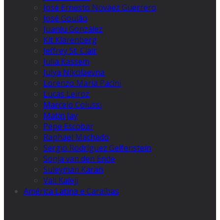
José Ernesto Nováez Guerrero
José Goulão
Juanlu González
Kit Klarenberg
Jeffrey St. Clair
Julia Kassem
Julya Nikolaevna
Lorenzo Maria Pacini
Lucas Leiroz
Marcelo Colussi
Matin Jay
Pepe Escobar
Raphael Machado
Sergio Rodríguez Gelfenstein
Sonja van den Ende
Suleyman Karan
Vali Kaleji
América Latina e Caraíbas