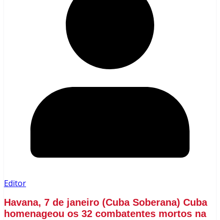
Editor
Havana, 7 de janeiro (Cuba Soberana) Cuba
homenageou os 32 combatentes mortos na