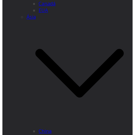
Canadá
EUA
Ásia
China