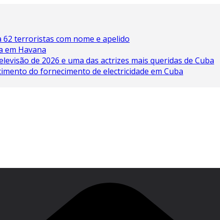
 62 terroristas com nome e apelido
ína em Havana
elevisão de 2026 e uma das actrizes mais queridas de Cuba
cimento do fornecimento de electricidade em Cuba