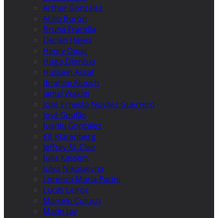
Arthur González
Atilio Borón
Bruna Fracolla
Declan Hayes
Henry Omar
Hugo Dionísio
Hussein Assaf
Ibrahim Aloush
Jamal Wakim
José Ernesto Nováez Guerrero
José Goulão
Juanlu González
Kit Klarenberg
Jeffrey St. Clair
Julia Kassem
Julya Nikolaevna
Lorenzo Maria Pacini
Lucas Leiroz
Marcelo Colussi
Matin Jay