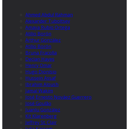
Ahmed Abdul Rahman
Alexander Tuboltsev
Amaya Rubio Ortega
Atilio Borón
Arthur González
Atilio Borón
Bruna Fracolla
Declan Hayes
Henry Omar
Hugo Dionísio
Hussein Assaf
Ibrahim Aloush
Jamal Wakim
José Ernesto Nováez Guerrero
José Goulão
Juanlu González
Kit Klarenberg
Jeffrey St. Clair
Julia Kassem