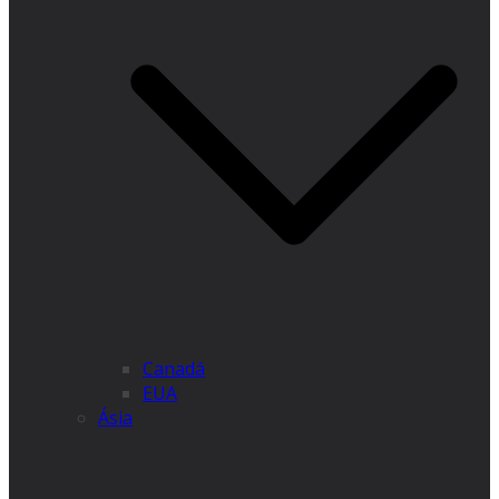
Canadá
EUA
Ásia