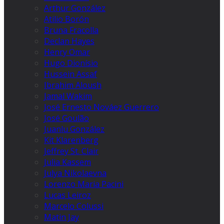
Arthur González
Atilio Borón
Bruna Fracolla
Declan Hayes
Henry Omar
Hugo Dionísio
Hussein Assaf
Ibrahim Aloush
Jamal Wakim
José Ernesto Nováez Guerrero
José Goulão
Juanlu González
Kit Klarenberg
Jeffrey St. Clair
Julia Kassem
Julya Nikolaevna
Lorenzo Maria Pacini
Lucas Leiroz
Marcelo Colussi
Matin Jay