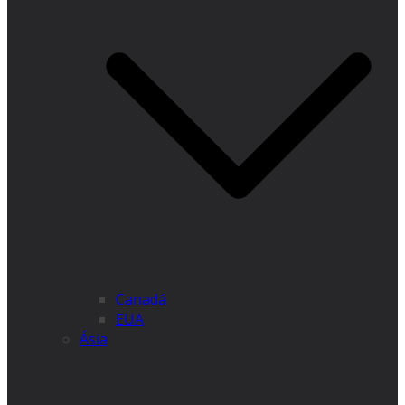
Canadá
EUA
Ásia