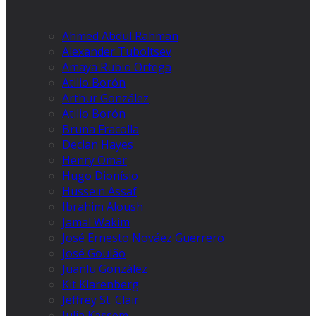
Ahmed Abdul Rahman
Alexander Tuboltsev
Amaya Rubio Ortega
Atilio Borón
Arthur González
Atilio Borón
Bruna Fracolla
Declan Hayes
Henry Omar
Hugo Dionísio
Hussein Assaf
Ibrahim Aloush
Jamal Wakim
José Ernesto Nováez Guerrero
José Goulão
Juanlu González
Kit Klarenberg
Jeffrey St. Clair
Julia Kassem