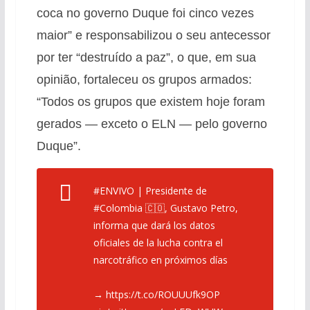
coca no governo Duque foi cinco vezes
maior” e responsabilizou o seu antecessor
por ter “destruído a paz”, o que, em sua
opinião, fortaleceu os grupos armados:
“Todos os grupos que existem hoje foram
gerados — exceto o ELN — pelo governo
Duque”.
#ENVIVO
| Presidente de
#Colombia
🇨🇴, Gustavo Petro,
informa que dará los datos
oficiales de la lucha contra el
narcotráfico en próximos días
→
https://t.co/ROUUUfk9OP