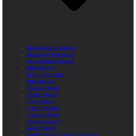
Ahmed Abdul Rahman
Alexander Tuboltsev
Amaya Rubio Ortega
Atilio Borón
Arthur González
Atilio Borón
Bruna Fracolla
Declan Hayes
Henry Omar
Hugo Dionísio
Hussein Assaf
Ibrahim Aloush
Jamal Wakim
José Ernesto Nováez Guerrero