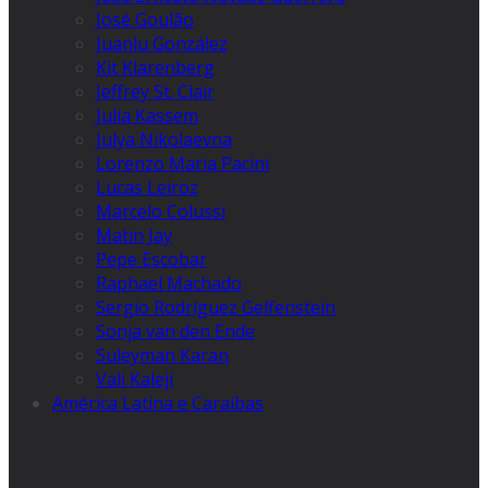
José Goulão
Juanlu González
Kit Klarenberg
Jeffrey St. Clair
Julia Kassem
Julya Nikolaevna
Lorenzo Maria Pacini
Lucas Leiroz
Marcelo Colussi
Matin Jay
Pepe Escobar
Raphael Machado
Sergio Rodríguez Gelfenstein
Sonja van den Ende
Suleyman Karan
Vali Kaleji
América Latina e Caraíbas