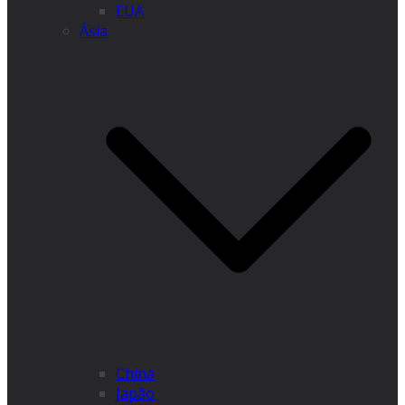
EUA
Ásia
China
Japão