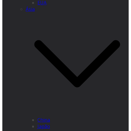
EUA
Ásia
China
Japão