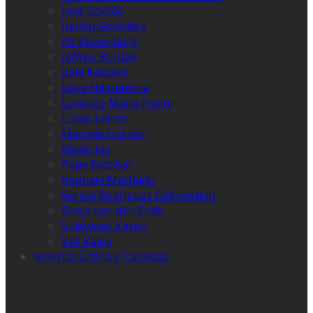
José Goulão
Juanlu González
Kit Klarenberg
Jeffrey St. Clair
Julia Kassem
Julya Nikolaevna
Lorenzo Maria Pacini
Lucas Leiroz
Marcelo Colussi
Matin Jay
Pepe Escobar
Raphael Machado
Sergio Rodríguez Gelfenstein
Sonja van den Ende
Suleyman Karan
Vali Kaleji
América Latina e Caraíbas