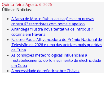
Skip
Quinta-feira, Agosto 6, 2026
to
Últimas Notícias:
content
A farsa de Marco Rubio: acusações sem provas
contra 62 terroristas com nome e apelido
Alfândega frustra nova tentativa de introduzir
cocaína em Havana
Faleceu Paula Alí, vencedora do Prémio Nacional de
Televisão de 2026 e uma das actrizes mais queridas
de Cuba
As condições meteorológicas influenciam a
restabelecimento do fornecimento de electricidade
em Cuba
A necessidade de refletir sobre Chávez