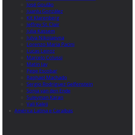
José Goulão
Juanlu González
Kit Klarenberg
Jeffrey St. Clair
Julia Kassem
Julya Nikolaevna
Lorenzo Maria Pacini
Lucas Leiroz
Marcelo Colussi
Matin Jay
Pepe Escobar
Raphael Machado
Sergio Rodríguez Gelfenstein
Sonja van den Ende
Suleyman Karan
Vali Kaleji
América Latina e Caraíbas