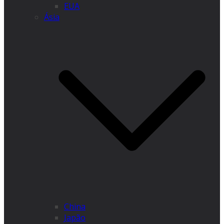
EUA
Ásia
China
Japão