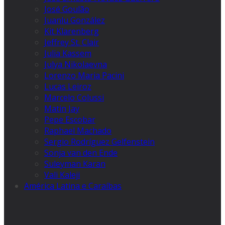
José Goulão
Juanlu González
Kit Klarenberg
Jeffrey St. Clair
Julia Kassem
Julya Nikolaevna
Lorenzo Maria Pacini
Lucas Leiroz
Marcelo Colussi
Matin Jay
Pepe Escobar
Raphael Machado
Sergio Rodríguez Gelfenstein
Sonja van den Ende
Suleyman Karan
Vali Kaleji
América Latina e Caraíbas