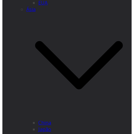
EUA
Ásia
China
Japão