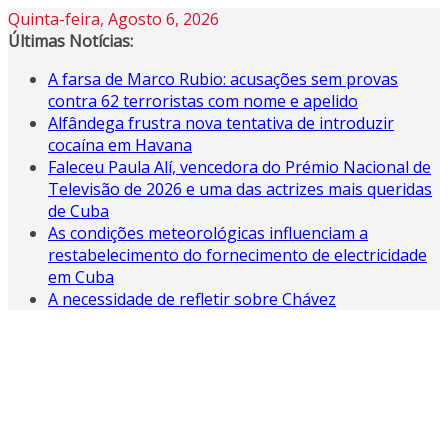
Skip
Quinta-feira, Agosto 6, 2026
to
Últimas Notícias:
content
A farsa de Marco Rubio: acusações sem provas
contra 62 terroristas com nome e apelido
Alfândega frustra nova tentativa de introduzir
cocaína em Havana
Faleceu Paula Alí, vencedora do Prémio Nacional de
Televisão de 2026 e uma das actrizes mais queridas
de Cuba
As condições meteorológicas influenciam a
restabelecimento do fornecimento de electricidade
em Cuba
A necessidade de refletir sobre Chávez