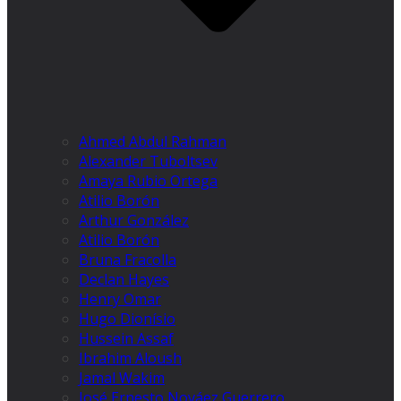
Ahmed Abdul Rahman
Alexander Tuboltsev
Amaya Rubio Ortega
Atilio Borón
Arthur González
Atilio Borón
Bruna Fracolla
Declan Hayes
Henry Omar
Hugo Dionísio
Hussein Assaf
Ibrahim Aloush
Jamal Wakim
José Ernesto Nováez Guerrero