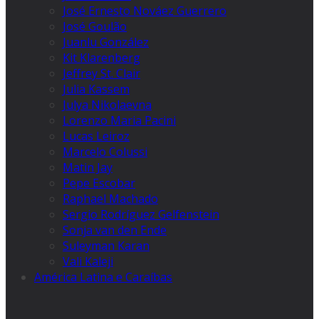
José Ernesto Nováez Guerrero
José Goulão
Juanlu González
Kit Klarenberg
Jeffrey St. Clair
Julia Kassem
Julya Nikolaevna
Lorenzo Maria Pacini
Lucas Leiroz
Marcelo Colussi
Matin Jay
Pepe Escobar
Raphael Machado
Sergio Rodríguez Gelfenstein
Sonja van den Ende
Suleyman Karan
Vali Kaleji
América Latina e Caraíbas