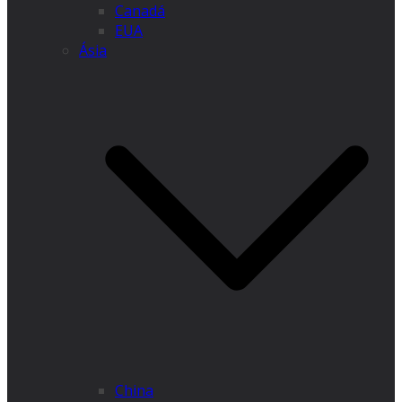
Canadá
EUA
Ásia
China