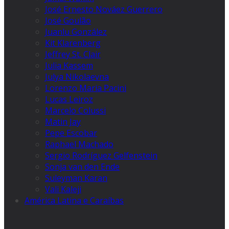
José Ernesto Nováez Guerrero
José Goulão
Juanlu González
Kit Klarenberg
Jeffrey St. Clair
Julia Kassem
Julya Nikolaevna
Lorenzo Maria Pacini
Lucas Leiroz
Marcelo Colussi
Matin Jay
Pepe Escobar
Raphael Machado
Sergio Rodríguez Gelfenstein
Sonja van den Ende
Suleyman Karan
Vali Kaleji
América Latina e Caraíbas