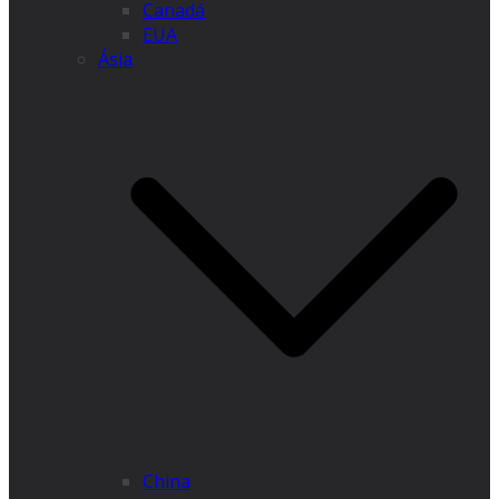
Canadá
EUA
Ásia
China