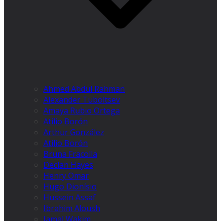
Ahmed Abdul Rahman
Alexander Tuboltsev
Amaya Rubio Ortega
Atilio Borón
Arthur González
Atilio Borón
Bruna Fracolla
Declan Hayes
Henry Omar
Hugo Dionísio
Hussein Assaf
Ibrahim Aloush
Jamal Wakim