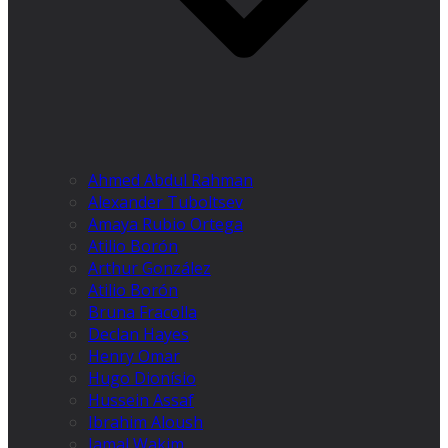
Ahmed Abdul Rahman
Alexander Tuboltsev
Amaya Rubio Ortega
Atilio Borón
Arthur González
Atilio Borón
Bruna Fracolla
Declan Hayes
Henry Omar
Hugo Dionísio
Hussein Assaf
Ibrahim Aloush
Jamal Wakim