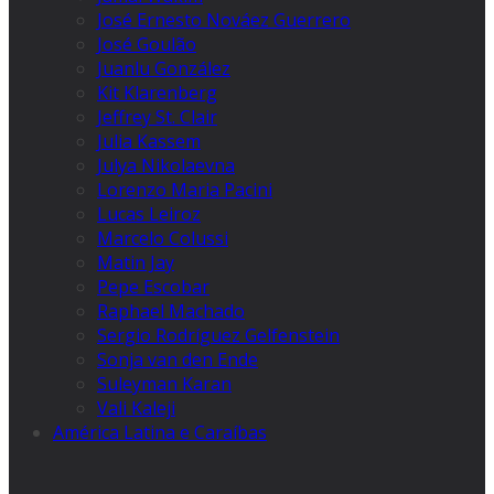
José Ernesto Nováez Guerrero
José Goulão
Juanlu González
Kit Klarenberg
Jeffrey St. Clair
Julia Kassem
Julya Nikolaevna
Lorenzo Maria Pacini
Lucas Leiroz
Marcelo Colussi
Matin Jay
Pepe Escobar
Raphael Machado
Sergio Rodríguez Gelfenstein
Sonja van den Ende
Suleyman Karan
Vali Kaleji
América Latina e Caraíbas