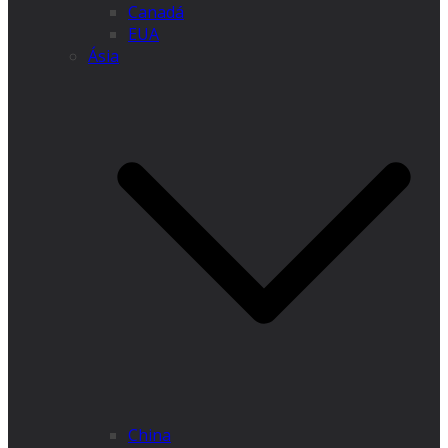
Canadá
EUA
Ásia
China