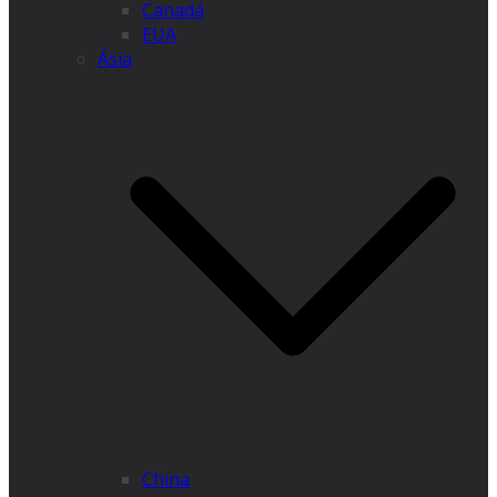
Canadá
EUA
Ásia
China