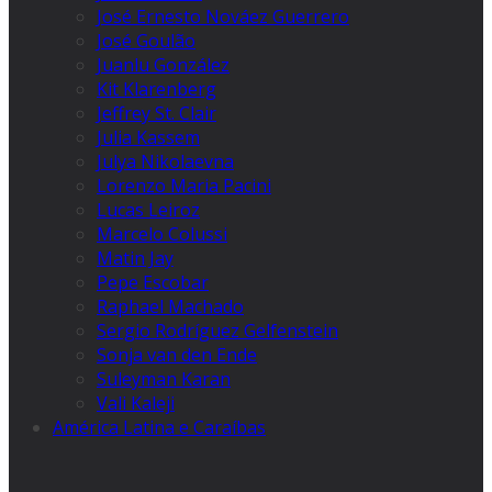
José Ernesto Nováez Guerrero
José Goulão
Juanlu González
Kit Klarenberg
Jeffrey St. Clair
Julia Kassem
Julya Nikolaevna
Lorenzo Maria Pacini
Lucas Leiroz
Marcelo Colussi
Matin Jay
Pepe Escobar
Raphael Machado
Sergio Rodríguez Gelfenstein
Sonja van den Ende
Suleyman Karan
Vali Kaleji
América Latina e Caraíbas