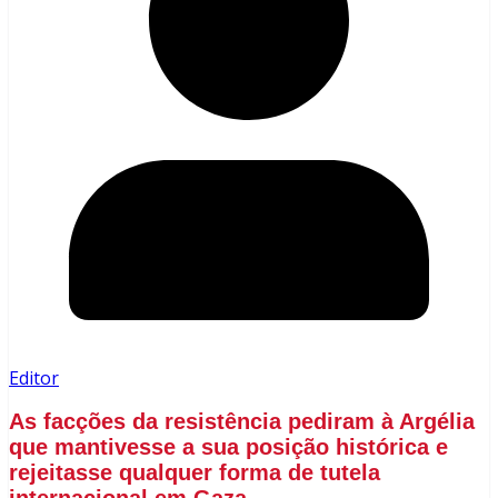
Editor
As facções da resistência pediram à Argélia
que mantivesse a sua posição histórica e
rejeitasse qualquer forma de tutela
internacional em Gaza.