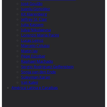
José Goulão
Juanlu González
Kit Klarenberg
Jeffrey St. Clair
Julia Kassem
Julya Nikolaevna
Lorenzo Maria Pacini
Lucas Leiroz
Marcelo Colussi
Matin Jay
Pepe Escobar
Raphael Machado
Sergio Rodríguez Gelfenstein
Sonja van den Ende
Suleyman Karan
Vali Kaleji
América Latina e Caraíbas