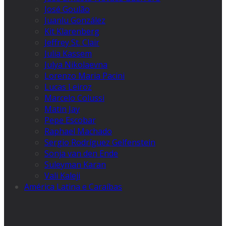
José Goulão
Juanlu González
Kit Klarenberg
Jeffrey St. Clair
Julia Kassem
Julya Nikolaevna
Lorenzo Maria Pacini
Lucas Leiroz
Marcelo Colussi
Matin Jay
Pepe Escobar
Raphael Machado
Sergio Rodríguez Gelfenstein
Sonja van den Ende
Suleyman Karan
Vali Kaleji
América Latina e Caraíbas