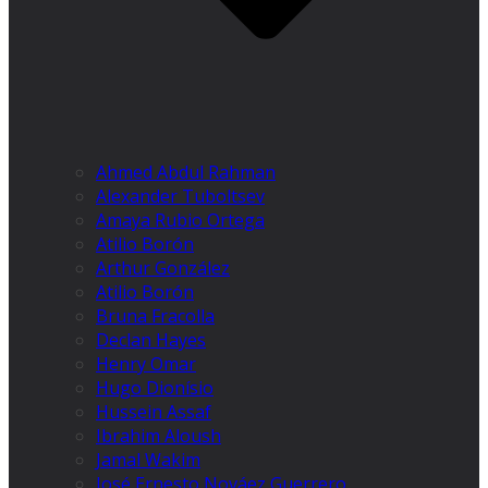
Ahmed Abdul Rahman
Alexander Tuboltsev
Amaya Rubio Ortega
Atilio Borón
Arthur González
Atilio Borón
Bruna Fracolla
Declan Hayes
Henry Omar
Hugo Dionísio
Hussein Assaf
Ibrahim Aloush
Jamal Wakim
José Ernesto Nováez Guerrero