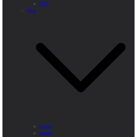
EUA
Ásia
China
Japão