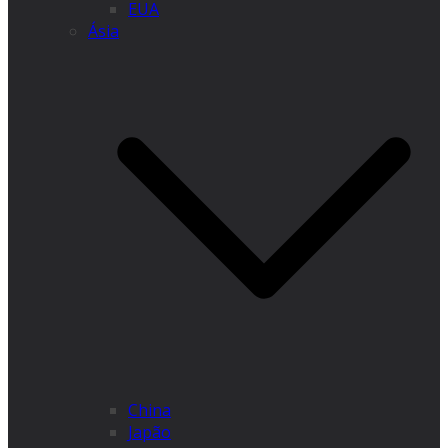
EUA
Ásia
China
Japão